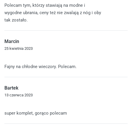
Polecam tym, którzy stawiają na modne i
wygodne ubrania, ceny też nie zwalają z nóg i oby
tak zostało.
Marcin
25 kwietnia 2023
Oceniono
5
na 5
Fajny na chłodne wieczory. Polecam.
Bartek
13 czerwca 2023
Oceniono
5
na 5
super komplet, gorąco polecam