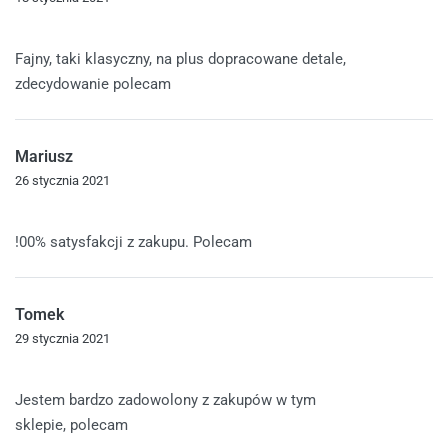
Oceniono
5
na 5
Fajny, taki klasyczny, na plus dopracowane detale,
zdecydowanie polecam
Mariusz
26 stycznia 2021
Oceniono
5
na 5
!00% satysfakcji z zakupu. Polecam
Tomek
29 stycznia 2021
Oceniono
5
na 5
Jestem bardzo zadowolony z zakupów w tym
sklepie, polecam