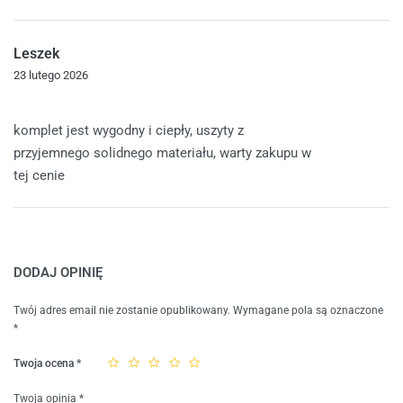
Leszek
23 lutego 2026
Oceniono
5
na 5
komplet jest wygodny i ciepły, uszyty z
przyjemnego solidnego materiału, warty zakupu w
tej cenie
DODAJ OPINIĘ
Twój adres email nie zostanie opublikowany.
Wymagane pola są oznaczone
*
Twoja ocena
*
Twoja opinia
*