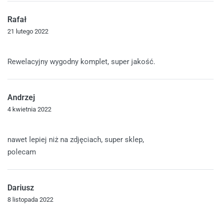
Rafał
21 lutego 2022
Oceniono
5
na 5
Rewelacyjny wygodny komplet, super jakość.
Andrzej
4 kwietnia 2022
Oceniono
5
na 5
nawet lepiej niż na zdjęciach, super sklep,
polecam
Dariusz
8 listopada 2022
Oceniono
5
na 5