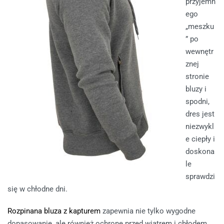
przyjemn
ego
„meszku
” po
wewnętr
znej
stronie
bluzy i
spodni,
dres jest
niezwykl
e ciepły i
doskona
le
sprawdzi
się w chłodne dni.
Rozpinana bluza z kapturem
zapewnia nie tylko wygodne
dopasowanie, ale również ochronę przed wiatrem i chłodem.