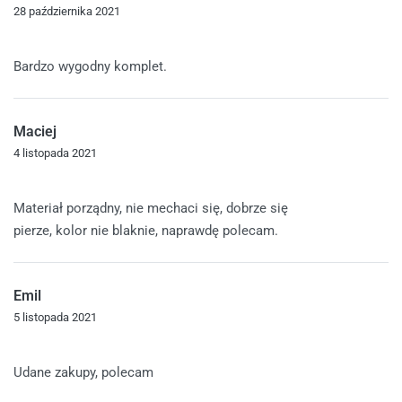
28 października 2021
Oceniono
5
na 5
Bardzo wygodny komplet.
Maciej
4 listopada 2021
Oceniono
5
na 5
Materiał porządny, nie mechaci się, dobrze się
pierze, kolor nie blaknie, naprawdę polecam.
Emil
5 listopada 2021
Oceniono
5
na 5
Udane zakupy, polecam