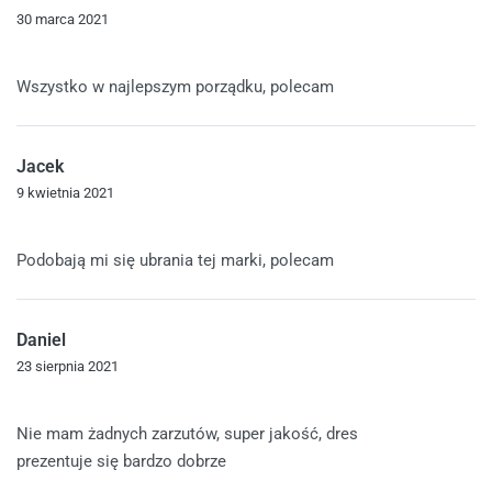
30 marca 2021
Oceniono
5
na 5
Wszystko w najlepszym porządku, polecam
Jacek
9 kwietnia 2021
Oceniono
5
na 5
Podobają mi się ubrania tej marki, polecam
Daniel
23 sierpnia 2021
Oceniono
5
na 5
Nie mam żadnych zarzutów, super jakość, dres
prezentuje się bardzo dobrze