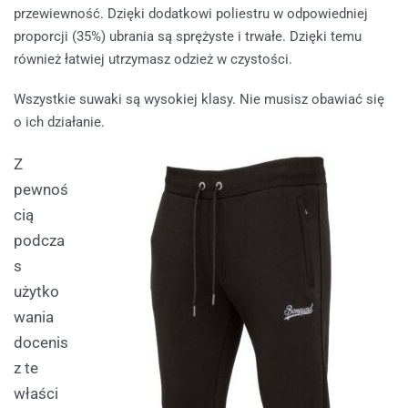
przewiewność. Dzięki dodatkowi poliestru w odpowiedniej
proporcji (35%) ubrania są sprężyste i trwałe. Dzięki temu
również łatwiej utrzymasz odzież w czystości.
Wszystkie suwaki są wysokiej klasy. Nie musisz obawiać się
o ich działanie.
Z
pewnoś
cią
podcza
s
użytko
wania
docenis
z te
właści