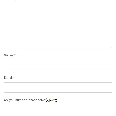
Nazwa
*
E-mail
*
Are you human? Please solve: