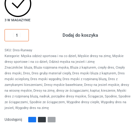
3 W MAGAZYNIE
Dodaj do koszyka
Dres-Runway
Kategorie:
Męska odzież sportowa i na co dzień
,
Męskie dresy na zimę
,
Męskie
dresy sportowe i na co dzień
,
Odzież męska na jesień i zimę
Znaczników:
bluza
,
Bluza rozpinana męska
,
Bluza z kapturem
,
ciepły dres
,
Ciepły
dres męski
,
Dres
,
Dres gruby materiał ciepły
,
Dres męski bluza z kapturem
,
Dres
męski ocieplony
,
Dres męski wygodny
,
Dres męski z rozpinaną bluzą
,
Dres z
zamykanymi kieszeniami
,
Dresy męskie bawełniane
,
Dresy na jesień męskie
,
dresy
na wiosnę męskie
,
Dresy na zimę
,
dresy ze ściągaczami
,
kaptur
,
kieszenie
,
Męski
dres z rozpinaną bluzą
,
nadruk
,
porządne dresy męskie
,
Ściągacze
,
Spodnie
,
Spodnie
ze ściągaczami
,
Spodnie ze ściągaczem
,
Wygodne dresy ciepłe
,
Wygodny dres na
jesień
,
Wygodny dres na zimę
Udostępnij