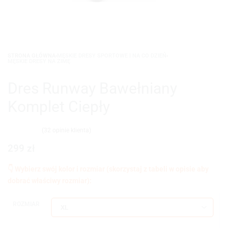
STRONA GŁÓWNA
›
MĘSKIE DRESY SPORTOWE I NA CO DZIEŃ
›
MĘSKIE DRESY NA ZIMĘ
Dres Runway Bawełniany
Komplet Ciepły
(
32
opinie klienta)
Oceniony
32
4.97
na 5 na podstawie
ocen klientów
299
zł
ROZMIAR