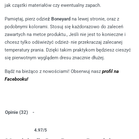
jak cząstki materiałów czy ewentualny zapach.
Pamiętaj, pierz odzie
ż Boneyard
na lewej stronie, oraz z
podobnymi kolorami. Stosuj się każdorazowo do zaleceń
zawartych na metce produktu., Jeśli nie jest to konieczne i
chcesz tylko odświeżyć odzież- nie przekraczaj zalecanej
temperatury prania. Dzięki takim praktykom będziesz cieszyć
się pierwotnym wyglądem dresu znacznie dłużej.
Bądź na bieżąco z nowościami! Obserwuj nasz
profil na
Facebooku!
Opinie (32)
4.97
/5
Oceniony
32
4.97
na 5 na podstawie
ocen klientów