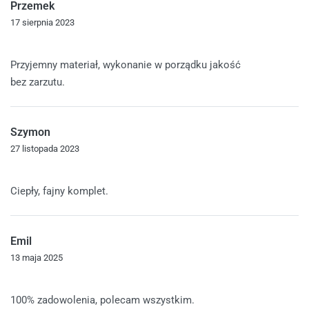
Przemek
17 sierpnia 2023
Oceniono
5
na 5
Przyjemny materiał, wykonanie w porządku jakość
bez zarzutu.
Szymon
27 listopada 2023
Oceniono
4
na 5
Ciepły, fajny komplet.
Emil
13 maja 2025
Oceniono
5
na 5
100% zadowolenia, polecam wszystkim.