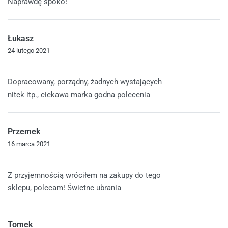
Naprawdę spoko!
Łukasz
24 lutego 2021
Oceniono
5
na 5
Dopracowany, porządny, żadnych wystających
nitek itp., ciekawa marka godna polecenia
Przemek
16 marca 2021
Oceniono
5
na 5
Z przyjemnością wróciłem na zakupy do tego
sklepu, polecam! Świetne ubrania
Tomek