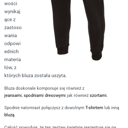
wości
wynikaj
ące z
zastoso
wania
odpowi
ednich
materia
łów, z
których bluza została uszyta.
Bluza doskonale komponuje się również z
jeansami
,
spodniami dresowymi
jak również
szortami.
Spodnie natomiast połączysz z dowolnym
T-shirtem
lub inną
bluzą.
Całość powoduje, że ten zestaw świetnie prezentuje się na