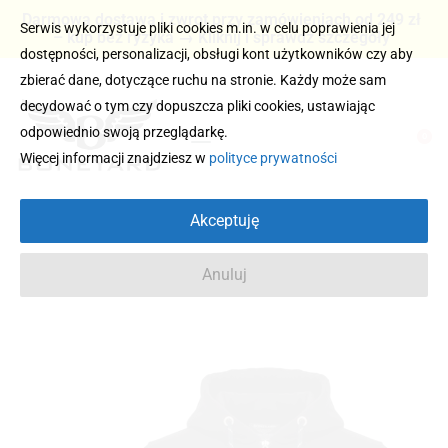
Darmowa dostawa i zwrot przy zamówieniach od 249 zł
Serwis wykorzystuje pliki cookies m.in. w celu poprawienia jej
– kup bez ryzyka → Kliknij i sprawdź szczegóły
dostępności, personalizacji, obsługi kont użytkowników czy aby
zbierać dane, dotyczące ruchu na stronie. Każdy może sam
decydować o tym czy dopuszcza pliki cookies, ustawiając
odpowiednio swoją przeglądarkę.
0
Więcej informacji znajdziesz w
polityce prywatności
Akceptuję
Anuluj