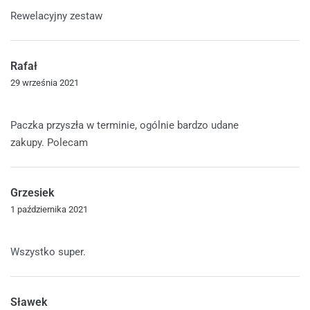
Oceniono
5
na 5
Rewelacyjny zestaw
Rafał
29 września 2021
Oceniono
5
na 5
Paczka przyszła w terminie, ogólnie bardzo udane
zakupy. Polecam
Grzesiek
1 października 2021
Oceniono
5
na 5
Wszystko super.
Sławek