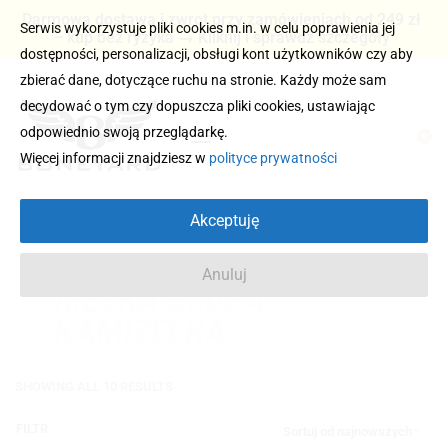
Darmowa dostawa i zwrot przy zamówieniach od 249 zł
Serwis wykorzystuje pliki cookies m.in. w celu poprawienia jej
– kup bez ryzyka → Kliknij i sprawdź szczegóły
dostępności, personalizacji, obsługi kont użytkowników czy aby
zbierać dane, dotyczące ruchu na stronie. Każdy może sam
decydować o tym czy dopuszcza pliki cookies, ustawiając
odpowiednio swoją przeglądarkę.
0
Więcej informacji znajdziesz w
polityce prywatności
Akceptuję
Anuluj
MĘSKA BLUZA
KAMIZELKA
SHOWING ALL 10 RESULTS
FILTR
Sortuj od najnowszych