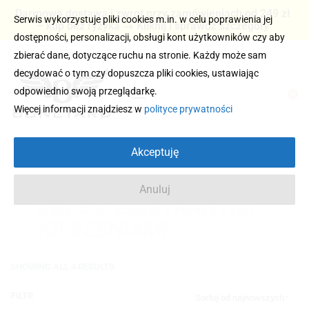
Darmowa dostawa i zwrot przy zamówieniach od 249 zł
Serwis wykorzystuje pliki cookies m.in. w celu poprawienia jej
– kup bez ryzyka → Kliknij i sprawdź szczegóły
dostępności, personalizacji, obsługi kont użytkowników czy aby
zbierać dane, dotyczące ruchu na stronie. Każdy może sam
decydować o tym czy dopuszcza pliki cookies, ustawiając
odpowiednio swoją przeglądarkę.
0
Więcej informacji znajdziesz w
polityce prywatności
Akceptuję
Anuluj
DRES Z ZAMYKANYMI
KIESZENIAMI
SHOWING ALL 4 RESULTS
FILTR
Sortuj od najnowszych