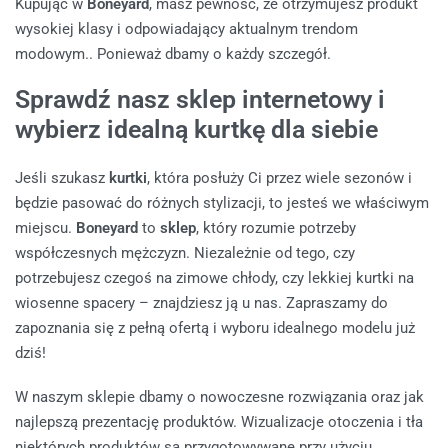
Kupując w
Boneyard
, masz pewność, że otrzymujesz produkt
wysokiej klasy i odpowiadający aktualnym trendom
modowym.. Ponieważ dbamy o każdy szczegół.
Sprawdź nasz sklep internetowy i
wybierz idealną kurtkę dla siebie
Jeśli szukasz
kurtki
, która posłuży Ci przez wiele sezonów i
będzie pasować do różnych stylizacji, to jesteś we właściwym
miejscu.
Boneyard
to
sklep
, który rozumie potrzeby
współczesnych mężczyzn. Niezależnie od tego, czy
potrzebujesz czegoś na zimowe chłody, czy lekkiej kurtki na
wiosenne spacery – znajdziesz ją u nas. Zapraszamy do
zapoznania się z pełną ofertą i wyboru idealnego modelu już
dziś!
W naszym sklepie dbamy o nowoczesne rozwiązania oraz jak
najlepszą prezentację produktów. Wizualizacje otoczenia i tła
niektórych produktów są przygotowywane przy użyciu