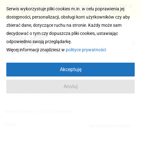
Darmowa dostawa i zwrot przy zamówieniach od 249 zł
Serwis wykorzystuje pliki cookies m.in. w celu poprawienia jej
– kup bez ryzyka → Kliknij i sprawdź szczegóły
dostępności, personalizacji, obsługi kont użytkowników czy aby
zbierać dane, dotyczące ruchu na stronie. Każdy może sam
decydować o tym czy dopuszcza pliki cookies, ustawiając
odpowiednio swoją przeglądarkę.
0
Więcej informacji znajdziesz w
polityce prywatności
Akceptuję
Anuluj
KURTKI MĘSKIE
WYŚWIETLANIE 1–16 Z 27 WYNIKÓW
FILTR
Sortuj od najnowszych