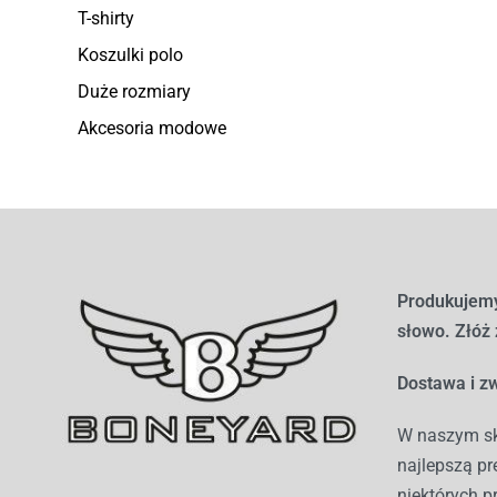
T-shirty
Koszulki polo
Duże rozmiary
Akcesoria modowe
Produkujemy
słowo. Złóż
Dostawa i zw
W naszym sk
najlepszą pr
niektórych p