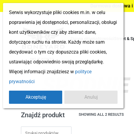
Darmowa dostawa i z
Serwis wykorzystuje pliki cookies m.in. w celu
poprawienia jej dostępności, personalizacji, obsługi
kont użytkowników czy aby zbierać dane,
Strona główna
Nowości
Street & S
dotyczące ruchu na stronie. Każdy może sam
decydować o tym czy dopuszcza pliki cookies,
MOJE KONTO
ustawiając odpowiednio swoją przeglądarkę.
Więcej informacji znajdziesz w
polityce
SPODNIE
prywatności
Akceptuję
Anuluj
Znajdź produkt
SHOWING ALL 2 RESULTS