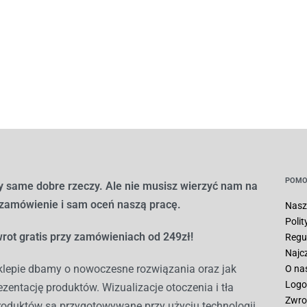
POMO
 same dobre rzeczy. Ale nie musisz wierzyć nam na
 zamówienie i sam oceń naszą pracę.
Nasz
Poli
rot gratis przy zamówieniach od 249zł!
Regu
Najc
lepie dbamy o nowoczesne rozwiązania oraz jak
O na
Logo
ezentację produktów. Wizualizacje otoczenia i tła
Zwro
roduktów są przygotowywane przy użyciu technologii