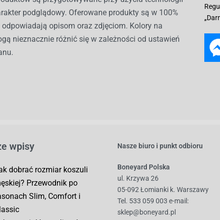
Regu
harakter podglądowy. Oferowane produkty są w 100%
„Dar
i odpowiadają opisom oraz zdjęciom. Kolory na
gą nieznacznie różnić się w zależności od ustawień
anu.
e wpisy
Nasze biuro i punkt odbioru
Boneyard Polska
ak dobrać rozmiar koszuli
ul. Krzywa 26
ęskiej? Przewodnik po
05-092 Łomianki k. Warszawy
asonach Slim, Comfort i
Tel. 533 059 003
e-mail:
lassic
sklep@boneyard.pl