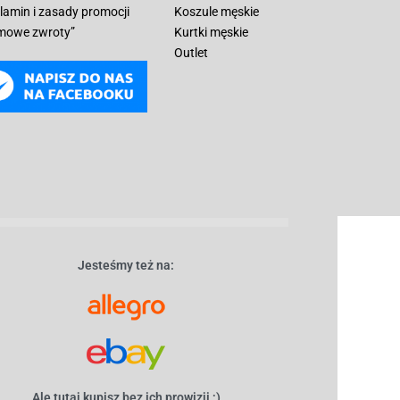
lamin i zasady promocji
Koszule męskie
mowe zwroty”
Kurtki męskie
Outlet
Jesteśmy też na:
Ale tutaj kupisz bez ich prowizji ;)