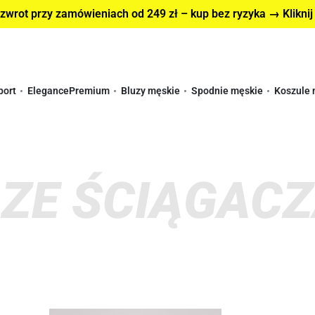
wrot przy zamówieniach od 249 zł – kup bez ryzyka → Kliknij
port
Elegance
Premium
Bluzy męskie
Spodnie męskie
Koszule 
 ZE ŚCIĄGAC