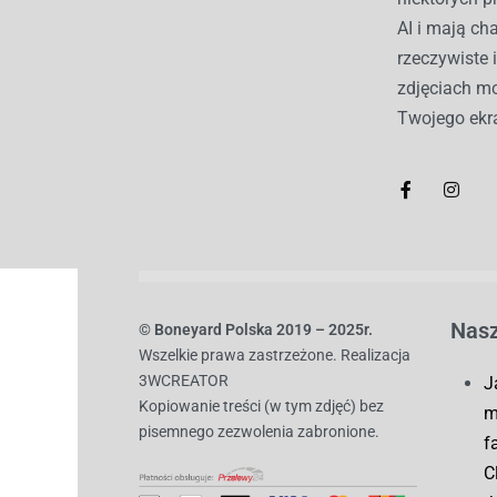
AI i mają c
rzeczywiste 
zdjęciach mo
Twojego ekr
Nasz
© B
oneyard Polska 2019 – 2025r.
Wszelkie prawa zastrzeżone. Realizacja
3WCREATOR
J
Kopiowanie treści (w tym zdjęć) bez
m
pisemnego zezwolenia zabronione.
f
C