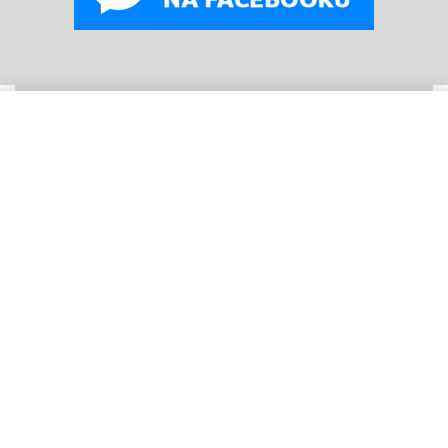
WYBIERZ OPCJE
Od
179
zł
© B
oneyard Polska 2019 – 2025r.
Wszelkie prawa
zastrzeżone. Realizacja 3WCREATOR
Kopiowanie treści (w tym zdjęć) bez pisemnego zezwolenia
zabronione.
Nasze wpisy
Jak dobrać rozmiar koszuli męskiej? Przewodnik
po fasonach Slim, Comfort i Classic