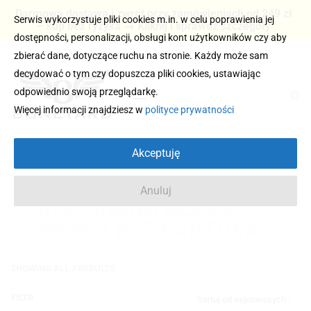
Darmowa dostawa i zwrot przy zamówieniach od 249 zł
Serwis wykorzystuje pliki cookies m.in. w celu poprawienia jej
– kup bez ryzyka → Kliknij i sprawdź szczegóły
dostępności, personalizacji, obsługi kont użytkowników czy aby
zbierać dane, dotyczące ruchu na stronie. Każdy może sam
decydować o tym czy dopuszcza pliki cookies, ustawiając
odpowiednio swoją przeglądarkę.
0
Więcej informacji znajdziesz w
polityce prywatności
Akceptuję
Anuluj
ROZPINANA BLUZA
MĘSKA BEZ KAPTURA
SHOWING ALL 7 RESULTS
FILTR
Sortuj od najnowszych