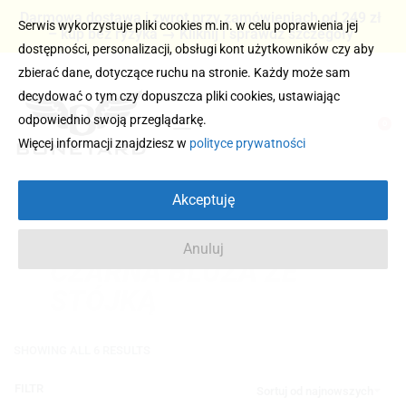
Darmowa dostawa i zwrot przy zamówieniach od 249 zł
Serwis wykorzystuje pliki cookies m.in. w celu poprawienia jej
– kup bez ryzyka → Kliknij i sprawdź szczegóły
dostępności, personalizacji, obsługi kont użytkowników czy aby
zbierać dane, dotyczące ruchu na stronie. Każdy może sam
decydować o tym czy dopuszcza pliki cookies, ustawiając
odpowiednio swoją przeglądarkę.
0
Więcej informacji znajdziesz w
polityce prywatności
Akceptuję
Anuluj
CZARNA BLUZA ZE
STÓJKĄ
SHOWING ALL 6 RESULTS
FILTR
Sortuj od najnowszych