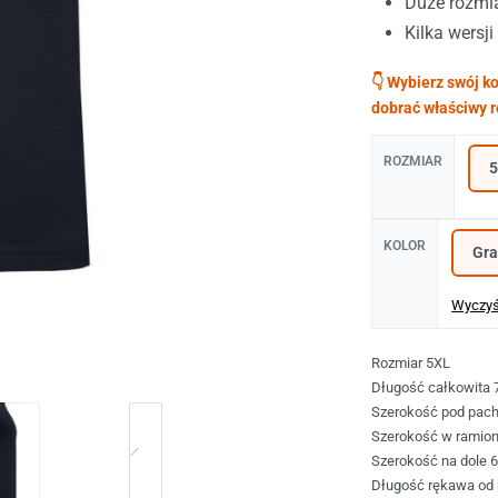
Duże rozmi
Kilka wersj
ROZMIAR
KOLOR
Wyczy
Rozmiar 5XL
Długość całkowita 
Szerokość pod pac
Szerokość w ramio
Szerokość na dole 
Długość rękawa od 