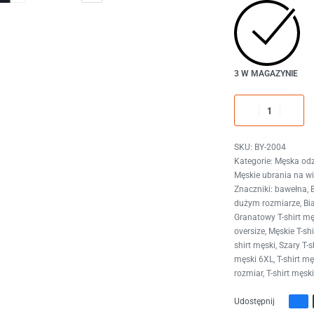
3 W MAGAZYNIE
BY-2004
Kategorie:
Męska odz
Męskie ubrania na wi
Znaczniki:
bawełna
,
dużym rozmiarze
,
Bi
Granatowy T-shirt mę
oversize
,
Męskie T-shi
shirt męski
,
Szary T-s
męski 6XL
,
T-shirt m
rozmiar
,
T-shirt męsk
Udostępnij