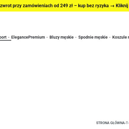
wrot przy zamówieniach od 249 zł – kup bez ryzyka → Kliknij
port
Elegance
Premium
Bluzy męskie
Spodnie męskie
Koszule 
STRONA GŁÓWNA
›
T