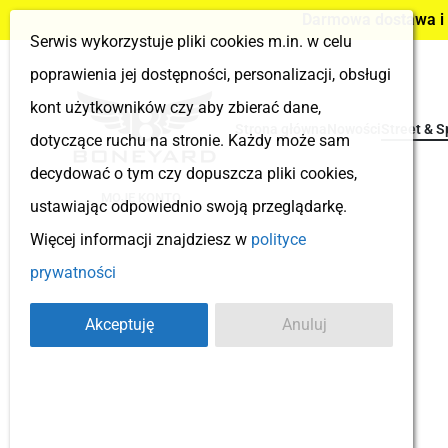
Darmowa dostawa i z
Serwis wykorzystuje pliki cookies m.in. w celu
poprawienia jej dostępności, personalizacji, obsługi
kont użytkowników czy aby zbierać dane,
Strona główna
Nowości
Street & S
dotyczące ruchu na stronie. Każdy może sam
decydować o tym czy dopuszcza pliki cookies,
MOJE KONTO
ustawiając odpowiednio swoją przeglądarkę.
Więcej informacji znajdziesz w
polityce
prywatności
Akceptuję
Anuluj