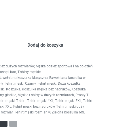
Dodaj do koszyka
ież dużych rozmiarów
,
Męska odzież sportowa i na co dzień
,
osnę i lato
,
T-shirty męskie
Bawełniana koszulka klasyczna
,
Bawełniana koszulka w
ały T-shirt męski
,
Czarny T-shirt męski
,
Duża koszulka
,
ski
,
Koszulka
,
Koszulka męska bez nadruków
,
Koszulka
rty gładkie
,
Męskie t-shirty w dużych rozmiarach
,
Prosty T-
hirt męski
,
T-shirt
,
T-shirt męski 4XL
,
T-shirt męski 5XL
,
T-shirt
ęski 7XL
,
T-shirt męski bez nadruków
,
T-shirt męski duży
i rozmiar
,
T-shirt męski rozmiar M
,
Zielona koszulka 6XL