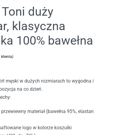
t Toni duży
r, klasyczna
lka 100% bawełna
 klienta)
 podstawie
oceny klienta
irt męski w dużych rozmiarach to wygodna i
ozycja na co dzień.
echy:
i przewiewny materiał (bawełna 95%, elastan
 haftowane logo w kolorze koszulki