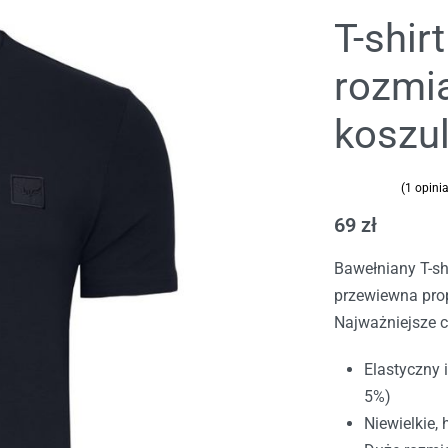
T-shir
rozmia
koszu
(
1
opinia
Oceniony
1
5.00
na 5 na
69
zł
Bawełniany T-sh
89
zł
przewiewna prop
189
zł
Najważniejsze c
Elastyczny 
5%)
Niewielkie,