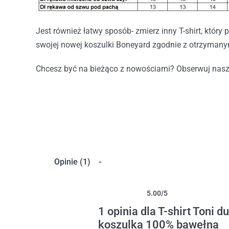
Jest również łatwy sposób- zmierz inny T-shirt, który 
swojej nowej koszulki Boneyard zgodnie z otrzyman
Chcesz być na bieżąco z nowościami? Obserwuj nas
Opinie (1)
5.00
/5
Oceniony
1
5.00
na 5 na podstawie
oceny klien
1 opinia dla
T-shirt Toni d
koszulka 100% bawełna