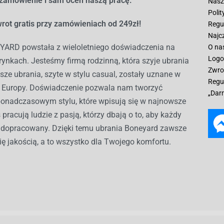
 zamówienie i sam oceń naszą pracę.
Nasz
Poli
rot gratis przy zamówieniach od 249zł!
Regu
Najc
ARD powstała z wieloletniego doświadczenia na
O na
Logo
ynkach. Jesteśmy firmą rodzinną, która szyje ubrania
Zwro
sze ubrania, szyte w stylu casual, zostały uznane w
Regu
ch Europy. Doświadczenie pozwala nam tworzyć
„Dar
ponadczasowym stylu, które wpisują się w najnowsze
 pracują ludzie z pasją, którzy dbają o to, aby każdy
ł dopracowany. Dzięki temu ubrania Boneyard zawsze
ię jakością, a to wszystko dla Twojego komfortu.