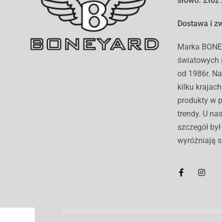
słowo. Złóż
Dostawa i zw
Marka BONEY
światowych r
od 1986r. Na
kilku kraja
produkty w 
trendy. U nas
szczegół by
wyróżniają s