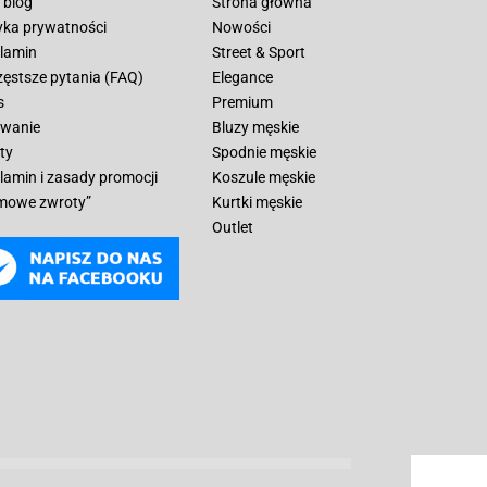
 blog
Strona główna
tyka prywatności
Nowości
lamin
Street & Sport
zęstsze pytania (FAQ)
Elegance
s
Premium
wanie
Bluzy męskie
ty
Spodnie męskie
lamin i zasady promocji
Koszule męskie
mowe zwroty”
Kurtki męskie
Outlet