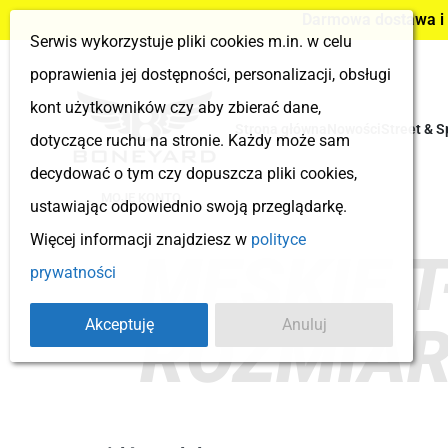
Darmowa dostawa i z
Serwis wykorzystuje pliki cookies m.in. w celu
poprawienia jej dostępności, personalizacji, obsługi
kont użytkowników czy aby zbierać dane,
Strona główna
Nowości
Street & S
dotyczące ruchu na stronie. Każdy może sam
decydować o tym czy dopuszcza pliki cookies,
MOJE KONTO
ustawiając odpowiednio swoją przeglądarkę.
Więcej informacji znajdziesz w
polityce
MĘSKIE 
prywatności
Akceptuję
Anuluj
ROZMIA