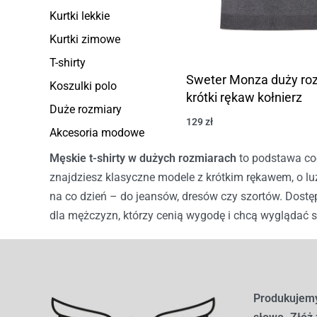
Kurtki lekkie
Kurtki zimowe
T-shirty
Sweter Monza duży ro
Koszulki polo
krótki rękaw kołnierz
Duże rozmiary
129
zł
Akcesoria modowe
Męskie t-shirty w dużych rozmiarach
to podstawa cod
znajdziesz klasyczne modele z krótkim rękawem, o lu
na co dzień – do jeansów, dresów czy szortów. Dostęp
dla mężczyzn, którzy cenią wygodę i chcą wyglądać s
Produkujemy