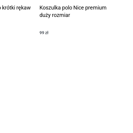
krótki rękaw
Koszulka polo Nice premium
duży rozmiar
99
zł