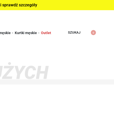
 i sprawdź szczegóły
SZUKAJ
męskie
Kurtki męskie
Outlet
0
UŻYCH