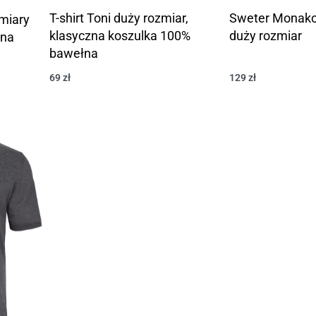
T-shirt Toni duży rozmiar,
Sweter Monako 
miary
klasyczna koszulka 100%
duży rozmiar
łna
bawełna
69
zł
129
zł