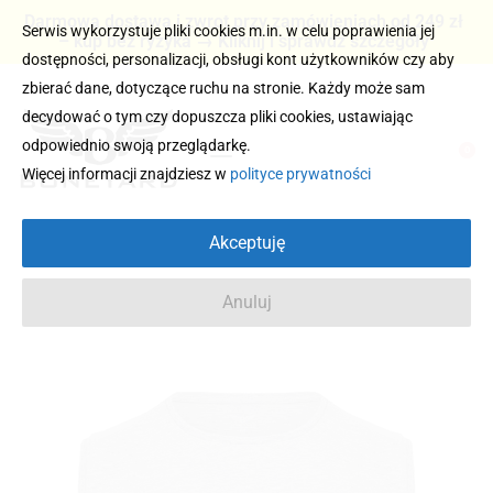
Darmowa dostawa i zwrot przy zamówieniach od 249 zł
Serwis wykorzystuje pliki cookies m.in. w celu poprawienia jej
– kup bez ryzyka → Kliknij i sprawdź szczegóły
dostępności, personalizacji, obsługi kont użytkowników czy aby
zbierać dane, dotyczące ruchu na stronie. Każdy może sam
decydować o tym czy dopuszcza pliki cookies, ustawiając
odpowiednio swoją przeglądarkę.
0
Więcej informacji znajdziesz w
polityce prywatności
Akceptuję
Anuluj