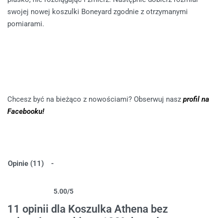
swojej nowej koszulki Boneyard zgodnie z otrzymanymi
pomiarami.
Chcesz być na bieżąco z nowościami? Obserwuj nasz
profil na
Facebooku!
Opinie (11)
5.00
/5
Oceniony
11
5.00
na 5 na podstawie
ocen klientów
11 opinii dla
Koszulka Athena bez