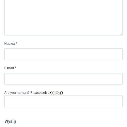
Nazwa
*
E-mail
*
Are you human? Please solve:
Wyślij