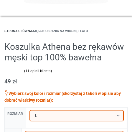
STRONA GŁÓWNA
›
MĘSKIE UBRANIA NA WIOSNĘ I LATO
Koszulka Athena bez rękawów
męski top 100% bawełna
(
11
opinii klienta)
Oceniony
11
5.00
na 5 na podstawie
ocen klientów
49
zł
ROZMIAR