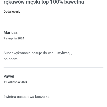
rękawów męski top 100% bawełna
Dodaj opinię
Mariusz
7 sierpnia 2024
Oceniono
5
na 5
Super wykonanie pasuje do wielu stylizacji,
polecam.
Paweł
11 września 2024
Oceniono
5
na 5
świetna casualowa koszulka