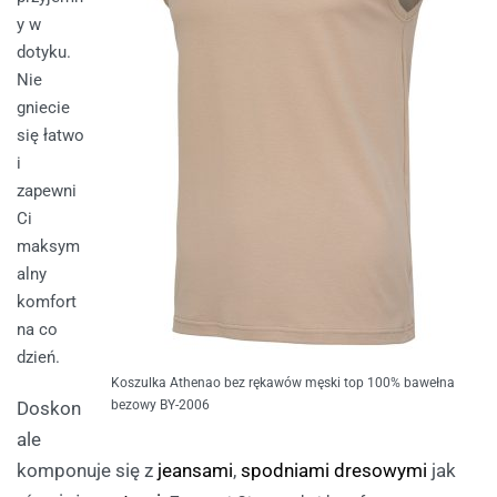
y w
dotyku.
Nie
gniecie
się łatwo
i
zapewni
Ci
maksym
alny
komfort
na co
dzień.
Koszulka Athenao bez rękawów męski top 100% bawełna
Doskon
bezowy BY-2006
ale
komponuje się z
jeansami
,
spodniami dresowymi
jak