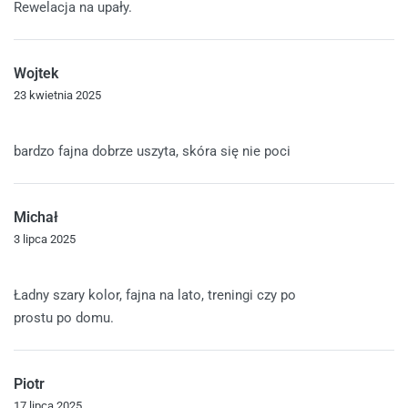
Rewelacja na upały.
Wojtek
23 kwietnia 2025
Oceniono
5
na 5
bardzo fajna dobrze uszyta, skóra się nie poci
Michał
3 lipca 2025
Oceniono
5
na 5
Ładny szary kolor, fajna na lato, treningi czy po
prostu po domu.
Piotr
17 lipca 2025