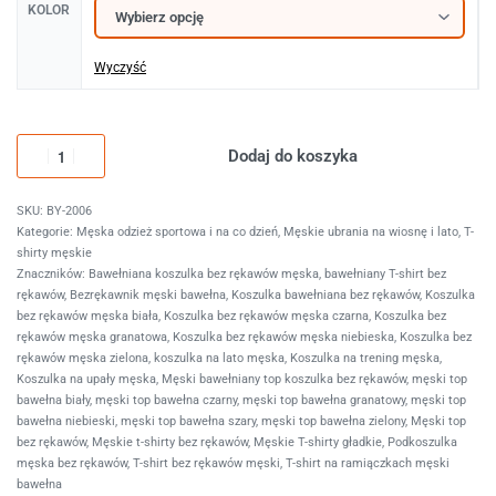
KOLOR
Wyczyść
Dodaj do koszyka
BY-2006
Kategorie:
Męska odzież sportowa i na co dzień
,
Męskie ubrania na wiosnę i lato
,
T-
shirty męskie
Znaczników:
Bawełniana koszulka bez rękawów męska
,
bawełniany T-shirt bez
rękawów
,
Bezrękawnik męski bawełna
,
Koszulka bawełniana bez rękawów
,
Koszulka
bez rękawów męska biała
,
Koszulka bez rękawów męska czarna
,
Koszulka bez
rękawów męska granatowa
,
Koszulka bez rękawów męska niebieska
,
Koszulka bez
rękawów męska zielona
,
koszulka na lato męska
,
Koszulka na trening męska
,
Koszulka na upały męska
,
Męski bawełniany top koszulka bez rękawów
,
męski top
bawełna biały
,
męski top bawełna czarny
,
męski top bawełna granatowy
,
męski top
bawełna niebieski
,
męski top bawełna szary
,
męski top bawełna zielony
,
Męski top
bez rękawów
,
Męskie t-shirty bez rękawów
,
Męskie T-shirty gładkie
,
Podkoszulka
męska bez rękawów
,
T-shirt bez rękawów męski
,
T-shirt na ramiączkach męski
bawełna