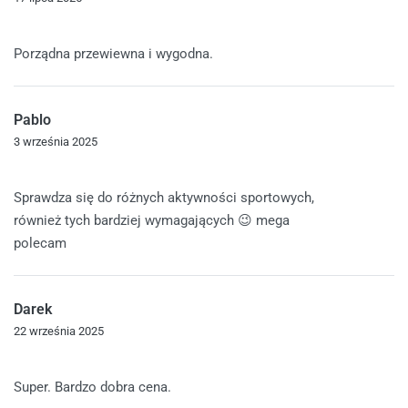
Oceniono
5
na 5
Porządna przewiewna i wygodna.
Pablo
3 września 2025
Oceniono
5
na 5
Sprawdza się do różnych aktywności sportowych,
również tych bardziej wymagających 😉 mega
polecam
Darek
22 września 2025
Oceniono
5
na 5
Super. Bardzo dobra cena.