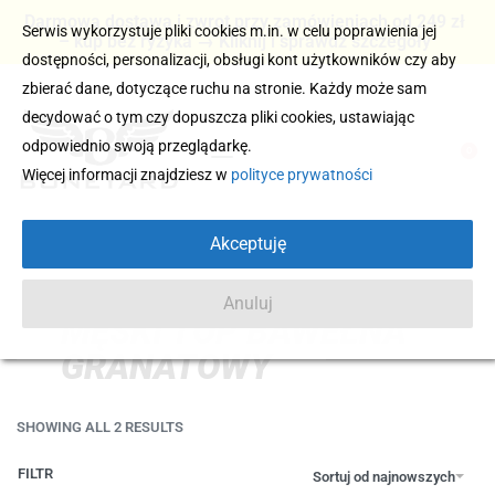
Darmowa dostawa i zwrot przy zamówieniach od 249 zł
Serwis wykorzystuje pliki cookies m.in. w celu poprawienia jej
– kup bez ryzyka → Kliknij i sprawdź szczegóły
dostępności, personalizacji, obsługi kont użytkowników czy aby
zbierać dane, dotyczące ruchu na stronie. Każdy może sam
decydować o tym czy dopuszcza pliki cookies, ustawiając
odpowiednio swoją przeglądarkę.
0
Więcej informacji znajdziesz w
polityce prywatności
Akceptuję
Anuluj
MĘSKI TOP BAWEŁNA
GRANATOWY
SHOWING ALL 2 RESULTS
FILTR
Sortuj od najnowszych