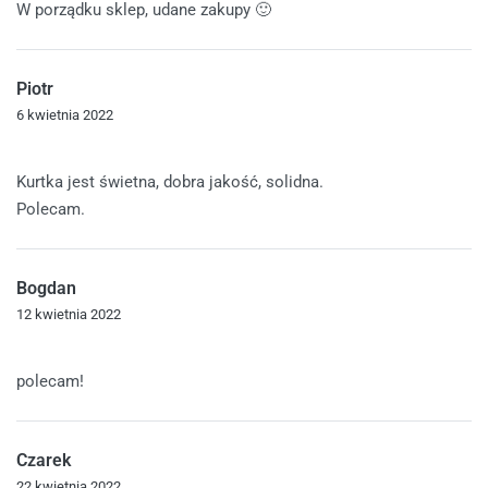
W porządku sklep, udane zakupy 🙂
Piotr
6 kwietnia 2022
Oceniono
5
na 5
Kurtka jest świetna, dobra jakość, solidna.
Polecam.
Bogdan
12 kwietnia 2022
Oceniono
5
na 5
polecam!
Czarek
22 kwietnia 2022