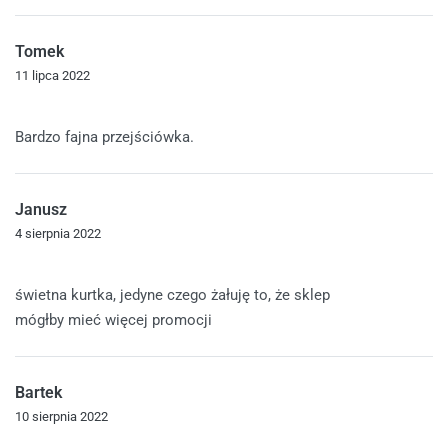
Tomek
11 lipca 2022
Oceniono
5
na 5
Bardzo fajna przejściówka.
Janusz
4 sierpnia 2022
Oceniono
4
na 5
świetna kurtka, jedyne czego żałuję to, że sklep
mógłby mieć więcej promocji
Bartek
10 sierpnia 2022