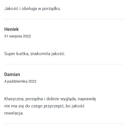
Oceniono
5
na 5
Jakość i obsługa w porządku.
Heniek
31 sierpnia 2022
Oceniono
5
na 5
Super kurtka, znakomita jakość.
Damian
4 października 2022
Oceniono
5
na 5
Klasyczna, porządna i dobrze wygląda, naprawdę
nie ma się do czego przyczepić, bo jakość
rewelacja.