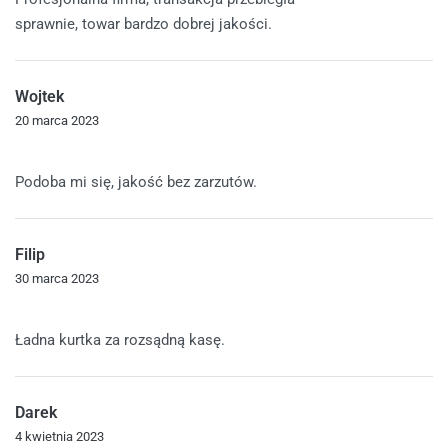
sprawnie, towar bardzo dobrej jakości.
Wojtek
20 marca 2023
Oceniono
5
na 5
Podoba mi się, jakość bez zarzutów.
Filip
30 marca 2023
Oceniono
5
na 5
Ładna kurtka za rozsądną kasę.
Darek
4 kwietnia 2023