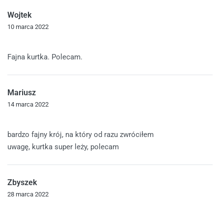
Wojtek
10 marca 2022
Oceniono
5
na 5
Fajna kurtka. Polecam.
Mariusz
14 marca 2022
Oceniono
5
na 5
bardzo fajny krój, na który od razu zwróciłem
uwagę, kurtka super leży, polecam
Zbyszek
28 marca 2022
Oceniono
5
na 5