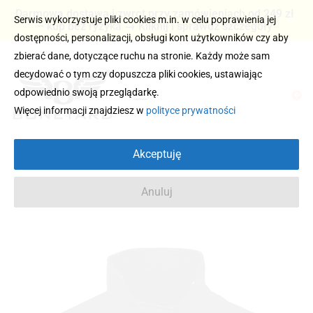
Darmowa dostawa i zwrot przy zamówieniach od 249 zł
Serwis wykorzystuje pliki cookies m.in. w celu poprawienia jej
– kup bez ryzyka → Kliknij i sprawdź szczegóły
dostępności, personalizacji, obsługi kont użytkowników czy aby
zbierać dane, dotyczące ruchu na stronie. Każdy może sam
decydować o tym czy dopuszcza pliki cookies, ustawiając
odpowiednio swoją przeglądarkę.
0
Więcej informacji znajdziesz w
polityce prywatności
Akceptuję
Anuluj