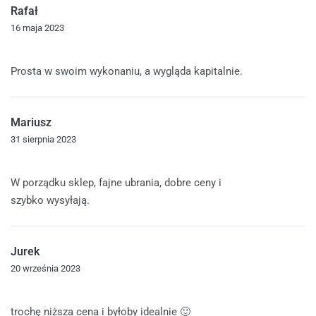
Rafał
16 maja 2023
Oceniono
5
na 5
Prosta w swoim wykonaniu, a wygląda kapitalnie.
Mariusz
31 sierpnia 2023
Oceniono
5
na 5
W porządku sklep, fajne ubrania, dobre ceny i
szybko wysyłają.
Jurek
20 września 2023
Oceniono
4
na 5
trochę niższa cena i byłoby idealnie 🙂