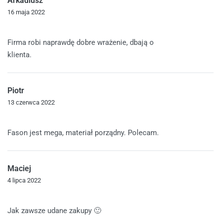
Arkadiusz
16 maja 2022
Oceniono
5
na 5
Firma robi naprawdę dobre wrażenie, dbają o
klienta.
Piotr
13 czerwca 2022
Oceniono
5
na 5
Fason jest mega, materiał porządny. Polecam.
Maciej
4 lipca 2022
Oceniono
5
na 5
Jak zawsze udane zakupy 🙂