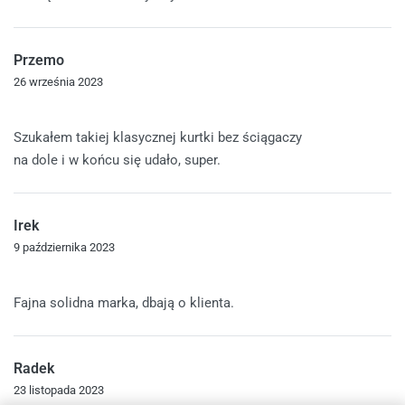
Przemo
26 września 2023
Oceniono
5
na 5
Szukałem takiej klasycznej kurtki bez ściągaczy
na dole i w końcu się udało, super.
Irek
9 października 2023
Oceniono
5
na 5
Fajna solidna marka, dbają o klienta.
Radek
23 listopada 2023