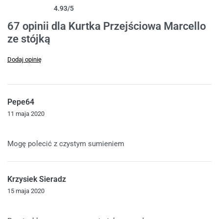
4.93
/5
Oceniony
67
4.93
na 5 na podstawie
ocen klientów
67 opinii dla
Kurtka Przejściowa Marcello
ze stójką
Dodaj opinię
Pepe64
11 maja 2020
Oceniono
5
na 5
Mogę polecić z czystym sumieniem
Krzysiek Sieradz
15 maja 2020
Oceniono
5
na 5