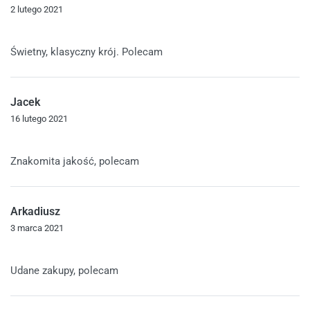
2 lutego 2021
Oceniono
5
na 5
Świetny, klasyczny krój. Polecam
Jacek
16 lutego 2021
Oceniono
5
na 5
Znakomita jakość, polecam
Arkadiusz
3 marca 2021
Oceniono
5
na 5
Udane zakupy, polecam