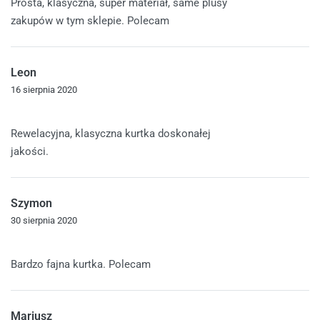
Prosta, klasyczna, super materiał, same plusy
zakupów w tym sklepie. Polecam
Leon
16 sierpnia 2020
Oceniono
5
na 5
Rewelacyjna, klasyczna kurtka doskonałej
jakości.
Szymon
30 sierpnia 2020
Oceniono
5
na 5
Bardzo fajna kurtka. Polecam
Mariusz