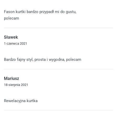
Oceniono
5
na 5
Fason kurtki bardzo przypadł mi do gustu,
polecam
Sławek
1 czerwca 2021
Oceniono
5
na 5
Bardzo fajny styl, prosta i wygodna, polecam
Mariusz
18 sierpnia 2021
Oceniono
5
na 5
Rewelacyjna kurtka