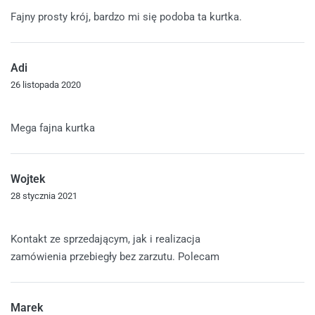
Oceniono
5
na 5
Fajny prosty krój, bardzo mi się podoba ta kurtka.
Adi
26 listopada 2020
Oceniono
5
na 5
Mega fajna kurtka
Wojtek
28 stycznia 2021
Oceniono
5
na 5
Kontakt ze sprzedającym, jak i realizacja
zamówienia przebiegły bez zarzutu. Polecam
Marek