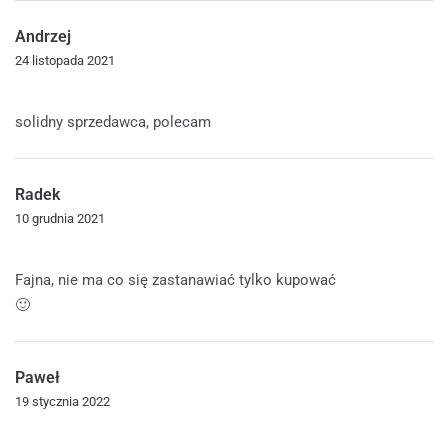
Andrzej
24 listopada 2021
Oceniono
5
na 5
solidny sprzedawca, polecam
Radek
10 grudnia 2021
Oceniono
5
na 5
Fajna, nie ma co się zastanawiać tylko kupować
🙂
Paweł
19 stycznia 2022
Oceniono
5
na 5