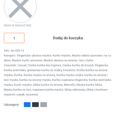
BRAK W MAGAZYNIE
Dodaj do koszyka
Art-020-13
Kategorii:
Eleganckie ubrania męskie
,
Kurtki męskie
,
Męska odzież sportowa i na co
dzień
,
Męskie kurtki wiosenne
,
Męskie ubrania na wiosnę i lato
,
Outlet
Znaczniki:
Casual
,
Cienka kurtka bez kaptura
,
Cienka kurtka do koszuli
,
Elegancka
kurtka wiatrówka
,
granatowa kurtka ze stójką
,
kieszenie
,
Krótka kurtka na wiosnę
męska
,
Kurtka
,
Kurtka męska na wiosnę
,
Kurtka męska stójka
,
kurtka na wiosnę i
lato męska
,
kurtka na wiosnę męska
,
Kurtka rozpinana elegancka
,
Kurtka wiatrówka
męska
,
Kurtki męskie
,
lekka kurtka na wiosnę
,
Marcello
,
Męska kurtka lekka
,
Męska kurtka na lato
,
rozpinana kurtka męska
,
Sklep odzieżowy
,
Sklep z kurtkami
męskimi
,
suwak
,
wiosenna
Udostępnij