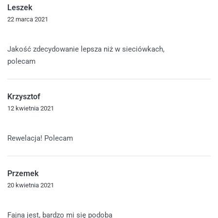
Leszek
22 marca 2021
Oceniono
5
na 5
Jakość zdecydowanie lepsza niż w sieciówkach,
polecam
Krzysztof
12 kwietnia 2021
Oceniono
5
na 5
Rewelacja! Polecam
Przemek
20 kwietnia 2021
Oceniono
5
na 5
Fajna jest, bardzo mi się podoba