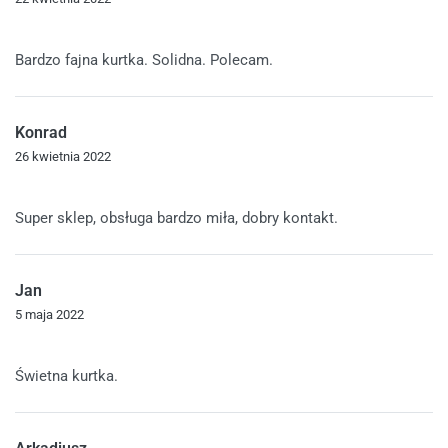
Oceniono
5
na 5
Bardzo fajna kurtka. Solidna. Polecam.
Konrad
26 kwietnia 2022
Oceniono
5
na 5
Super sklep, obsługa bardzo miła, dobry kontakt.
Jan
5 maja 2022
Oceniono
5
na 5
Świetna kurtka.