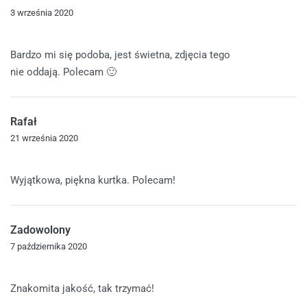
3 września 2020
Oceniono
5
na 5
Bardzo mi się podoba, jest świetna, zdjęcia tego
nie oddają. Polecam 🙂
Rafał
21 września 2020
Oceniono
5
na 5
Wyjątkowa, piękna kurtka. Polecam!
Zadowolony
7 października 2020
Oceniono
5
na 5
Znakomita jakość, tak trzymać!