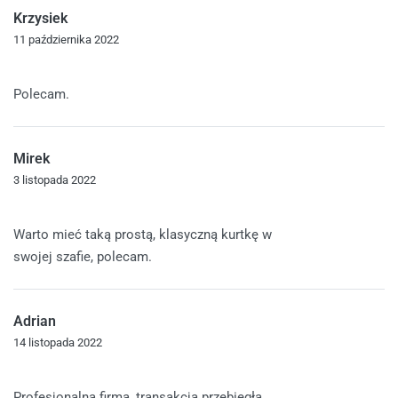
Krzysiek
11 października 2022
Oceniono
5
na 5
Polecam.
Mirek
3 listopada 2022
Oceniono
5
na 5
Warto mieć taką prostą, klasyczną kurtkę w
swojej szafie, polecam.
Adrian
14 listopada 2022
Oceniono
5
na 5
Profesjonalna firma, transakcja przebiegła