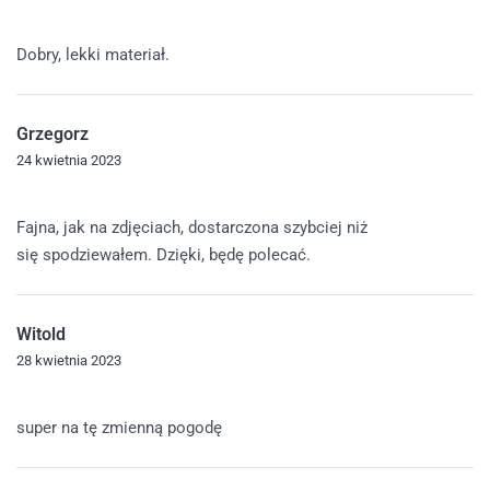
Oceniono
5
na 5
Dobry, lekki materiał.
Grzegorz
24 kwietnia 2023
Oceniono
5
na 5
Fajna, jak na zdjęciach, dostarczona szybciej niż
się spodziewałem. Dzięki, będę polecać.
Witold
28 kwietnia 2023
Oceniono
5
na 5
super na tę zmienną pogodę