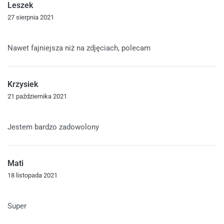
Leszek
27 sierpnia 2021
Oceniono
5
na 5
Nawet fajniejsza niż na zdjęciach, polecam
Krzysiek
21 października 2021
Oceniono
5
na 5
Jestem bardzo zadowolony
Mati
18 listopada 2021
Oceniono
5
na 5
Super