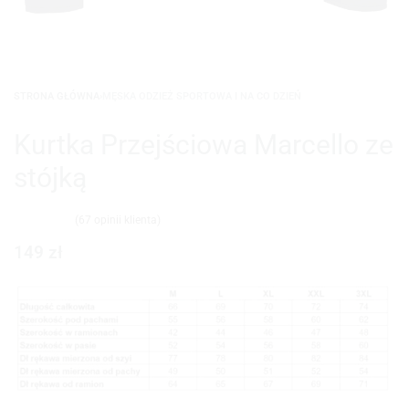
STRONA GŁÓWNA
›
MĘSKA ODZIEŻ SPORTOWA I NA CO DZIEŃ
Kurtka Przejściowa Marcello ze
stójką
(
67
opinii klienta)
Oceniony
67
4.93
na 5 na podstawie
ocen klientów
149
zł