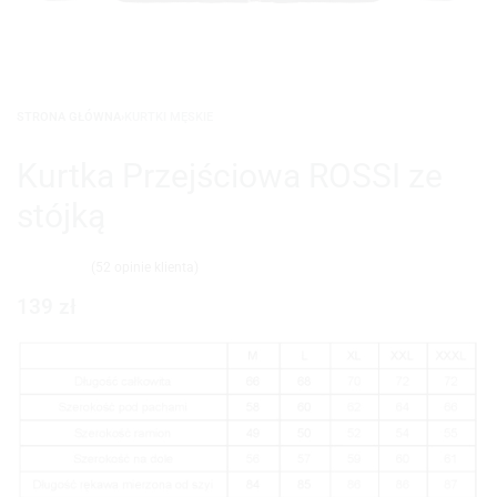
STRONA GŁÓWNA
›
KURTKI MĘSKIE
Kurtka Przejściowa ROSSI ze
stójką
(
52
opinie klienta)
Oceniony
52
4.92
na 5 na podstawie
ocen klientów
139
zł