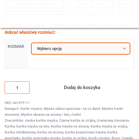
ROZMIAR
Dodaj do koszyka
Art-019-1-1
Kategorii:
Kurtki męskie
,
Męska odzież sportowa i na co dzień
,
Męskie kurtki
wiosenne
,
Męskie ubrania na wiosnę i lato
,
Outlet
Znaczników:
cienka kurtka męska
,
Czarna kurtka ze stójką
,
Granatowy
,
kieszenie
,
Kurtka
,
kurtka męska na lato
,
Kurtka męska na wiosnę
,
Kurtka męska ze stójką
,
Kurtka młodzieżowa
,
kurtka na wiosnę
,
kurtka przejściowa męska
,
kurtka
wiatrówka
,
Kurtka wiatrówka męska
,
kurtka ze stójką
,
Kurtki męskie
,
Rossi
,
Suwaki
,