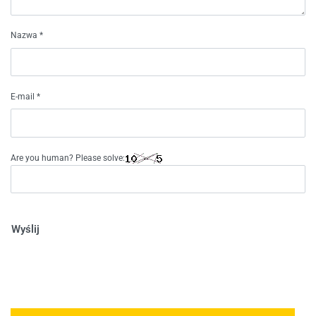
Nazwa
*
E-mail
*
Are you human? Please solve:
Wyślij