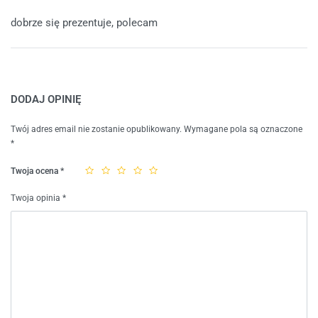
Oceniono
4
na 5
dobrze się prezentuje, polecam
DODAJ OPINIĘ
Twój adres email nie zostanie opublikowany.
Wymagane pola są oznaczone
*
Twoja ocena
*
Twoja opinia
*