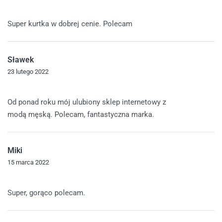
Oceniono
5
na 5
Super kurtka w dobrej cenie. Polecam
Sławek
23 lutego 2022
Oceniono
5
na 5
Od ponad roku mój ulubiony sklep internetowy z
modą męską. Polecam, fantastyczna marka.
Miki
15 marca 2022
Oceniono
5
na 5
Super, gorąco polecam.