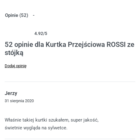
Opinie (52)
4.92
/5
Oceniony
52
4.92
na 5 na podstawie
ocen klientów
52 opinie dla
Kurtka Przejściowa ROSSI ze
stójką
Dodaj opinię
Jerzy
31 sierpnia 2020
Oceniono
5
na 5
Właśnie takiej kurtki szukałem, super jakość,
świetnie wygląda na sylwetce.