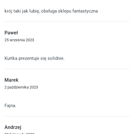
Oceniono
5
na 5
krój taki jak lubię, obsługa sklepu fantastyczna
Paweł
25 września 2023
Oceniono
4
na 5
Kurtka prezentuje się solidnie.
Marek
2 października 2023
Oceniono
4
na 5
Fajna.
Andrzej