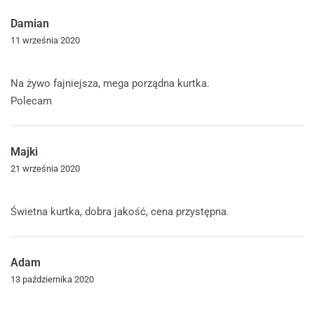
Damian
11 września 2020
Oceniono
5
na 5
Na żywo fajniejsza, mega porządna kurtka.
Polecam
Majki
21 września 2020
Oceniono
5
na 5
Świetna kurtka, dobra jakość, cena przystępna.
Adam
13 października 2020
Oceniono
5
na 5