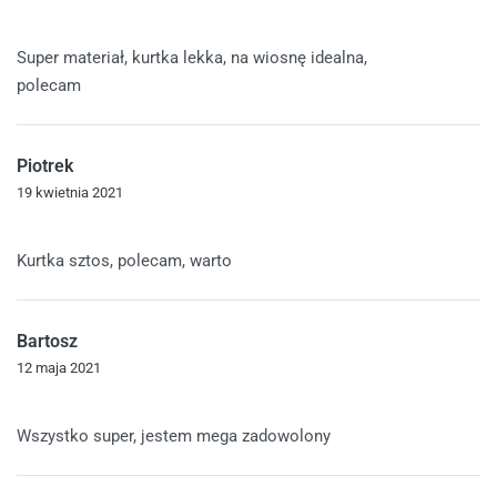
Oceniono
5
na 5
Super materiał, kurtka lekka, na wiosnę idealna,
polecam
Piotrek
19 kwietnia 2021
Oceniono
5
na 5
Kurtka sztos, polecam, warto
Bartosz
12 maja 2021
Oceniono
5
na 5
Wszystko super, jestem mega zadowolony