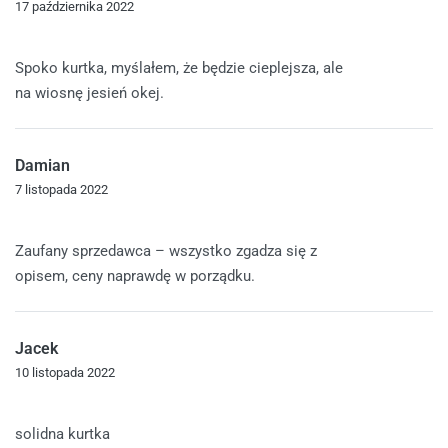
17 października 2022
Oceniono
4
na 5
Spoko kurtka, myślałem, że będzie cieplejsza, ale
na wiosnę jesień okej.
Damian
7 listopada 2022
Oceniono
5
na 5
Zaufany sprzedawca – wszystko zgadza się z
opisem, ceny naprawdę w porządku.
Jacek
10 listopada 2022
Oceniono
5
na 5
solidna kurtka