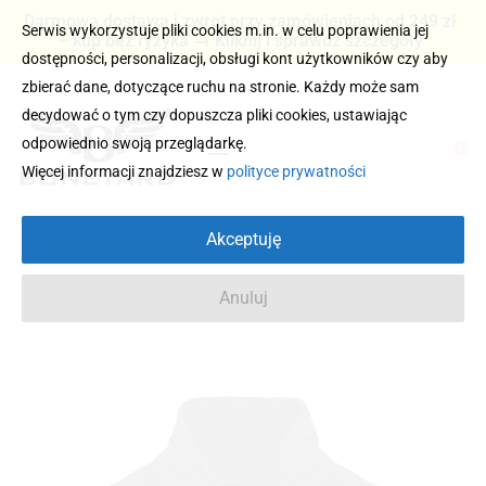
Darmowa dostawa i zwrot przy zamówieniach od 249 zł
Serwis wykorzystuje pliki cookies m.in. w celu poprawienia jej
– kup bez ryzyka → Kliknij i sprawdź szczegóły
dostępności, personalizacji, obsługi kont użytkowników czy aby
zbierać dane, dotyczące ruchu na stronie. Każdy może sam
decydować o tym czy dopuszcza pliki cookies, ustawiając
odpowiednio swoją przeglądarkę.
0
Więcej informacji znajdziesz w
polityce prywatności
Akceptuję
Anuluj