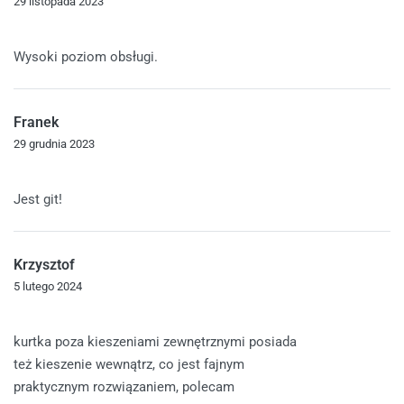
29 listopada 2023
Oceniono
5
na 5
Wysoki poziom obsługi.
Franek
29 grudnia 2023
Oceniono
5
na 5
Jest git!
Krzysztof
5 lutego 2024
Oceniono
5
na 5
kurtka poza kieszeniami zewnętrznymi posiada
też kieszenie wewnątrz, co jest fajnym
praktycznym rozwiązaniem, polecam