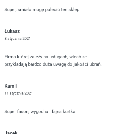
Oceniono
5
na 5
Super, śmiało mogę polecić ten sklep
Łukasz
8 stycznia 2021
Oceniono
5
na 5
Firma której zależy na usługach, widać ze
przykładają bardzo duża uwagę do jakości ubrań.
Kamil
11 stycznia 2021
Oceniono
5
na 5
Super fason, wygodna i fajna kurtka
Jacek