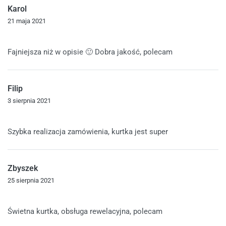
Karol
21 maja 2021
Oceniono
5
na 5
Fajniejsza niż w opisie 🙂 Dobra jakość, polecam
Filip
3 sierpnia 2021
Oceniono
5
na 5
Szybka realizacja zamówienia, kurtka jest super
Zbyszek
25 sierpnia 2021
Oceniono
5
na 5
Świetna kurtka, obsługa rewelacyjna, polecam