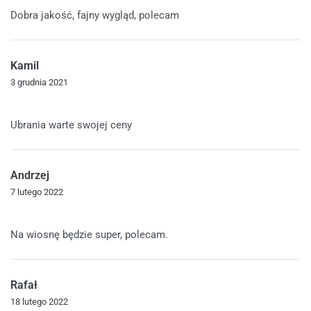
Oceniono
5
na 5
Dobra jakość, fajny wygląd, polecam
Kamil
3 grudnia 2021
Oceniono
5
na 5
Ubrania warte swojej ceny
Andrzej
7 lutego 2022
Oceniono
5
na 5
Na wiosnę będzie super, polecam.
Rafał
18 lutego 2022