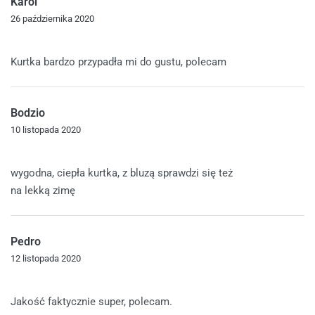
Karol
26 października 2020
Oceniono
5
na 5
Kurtka bardzo przypadła mi do gustu, polecam
Bodzio
10 listopada 2020
Oceniono
5
na 5
wygodna, ciepła kurtka, z bluzą sprawdzi się też
na lekką zimę
Pedro
12 listopada 2020
Oceniono
5
na 5
Jakość faktycznie super, polecam.