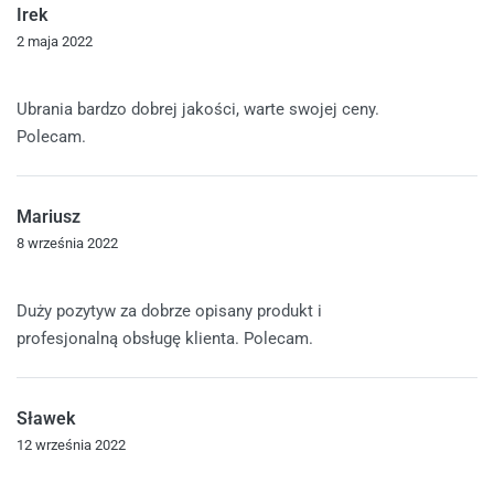
Irek
2 maja 2022
Oceniono
5
na 5
Ubrania bardzo dobrej jakości, warte swojej ceny.
Polecam.
Mariusz
8 września 2022
Oceniono
5
na 5
Duży pozytyw za dobrze opisany produkt i
profesjonalną obsługę klienta. Polecam.
Sławek
12 września 2022
Oceniono
5
na 5