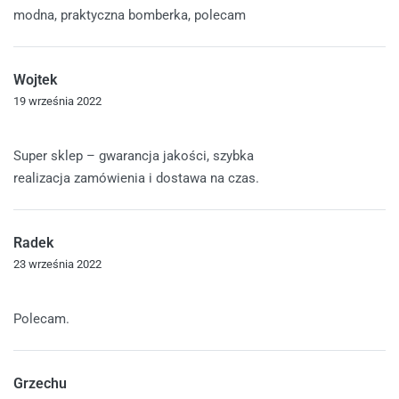
modna, praktyczna bomberka, polecam
Wojtek
19 września 2022
Oceniono
5
na 5
Super sklep – gwarancja jakości, szybka
realizacja zamówienia i dostawa na czas.
Radek
23 września 2022
Oceniono
5
na 5
Polecam.
Grzechu