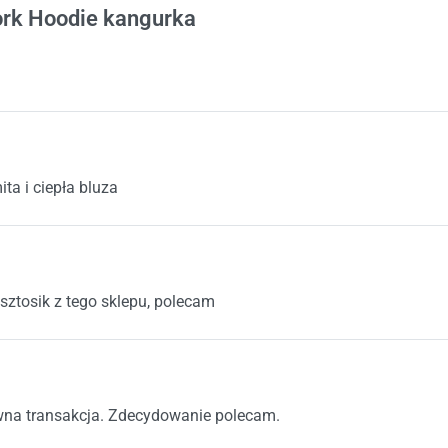
tów
rk Hoodie kangurka
na 5
ta i ciepła bluza
na 5
 sztosik z tego sklepu, polecam
na 5
na transakcja. Zdecydowanie polecam.