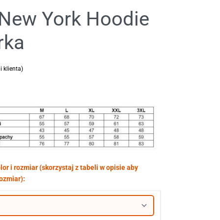
 New York Hoodie
rka
i klienta)
 podstawie
ocen klientów