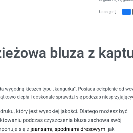
Regular Fit
,
Wygodna 
Udostępnij
ieżowa bluza z kaptu
a wygodną kieszeń typu „kangurka”. Posiada ocieplenie od we
wyjątkowo ciepła i doskonale sprawdzi się podczas niesprzyjaj
ruku, który jest wysokiej jakości. Dlatego możesz być
raktowaniu podczas czyszczenia bluza zachowa swój
mponuje się z
jeansami
,
spodniami dresowymi
jak