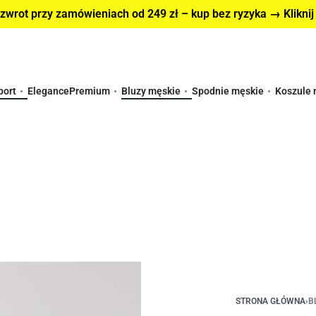
wrot przy zamówieniach od 249 zł – kup bez ryzyka → Kliknij
port
Elegance
Premium
Bluzy męskie
Spodnie męskie
Koszule 
STRONA GŁÓWNA
›
B