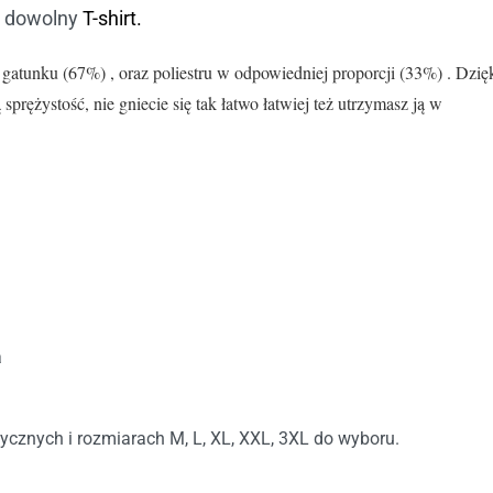
 dowolny
T-shirt.
tunku (67%) , oraz poliestru w odpowiedniej proporcji (33%) . Dzię
rężystość, nie gniecie się tak łatwo łatwiej też utrzymasz ją w
a
ycznych i rozmiarach M, L, XL, XXL, 3XL do wyboru.