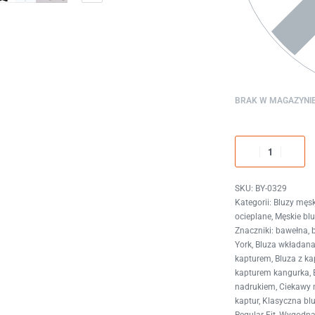
BRAK W MAGAZYNI
BY-0329
Kategorii:
Bluzy męsk
ocieplane
,
Męskie bl
Znaczniki:
bawełna
,
York
,
Bluza wkładana
kapturem
,
Bluza z k
kapturem kangurka
,
nadrukiem
,
Ciekawy 
kaptur
,
Klasyczna bl