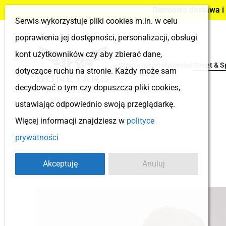
Darmowa dostawa i z
Serwis wykorzystuje pliki cookies m.in. w celu
poprawienia jej dostępności, personalizacji, obsługi
kont użytkowników czy aby zbierać dane,
Strona główna
Nowości
Street & S
dotyczące ruchu na stronie. Każdy może sam
decydować o tym czy dopuszcza pliki cookies,
MOJE KONTO
ustawiając odpowiednio swoją przeglądarkę.
Więcej informacji znajdziesz w
polityce
prywatności
Akceptuję
Anuluj