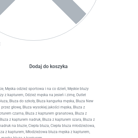
E
Dodaj do koszyka
ie
,
Męska odzież sportowa i na co dzień
,
Męskie bluzy
uzy z kapturem
,
Odzież męska na jesień i zimę
,
Outlet
bluza
,
Bluza do szkoły
,
Bluza kangurka męska
,
Bluza New
 przez głowę
,
Bluza wysokiej jakości męska
,
Bluza z
apturem czarna
,
Bluza z kapturem granatowa
,
Bluza z
Bluza z kapturem nadruk
,
Bluza z kapturem szara
,
Bluza z
nadruk na bluzie
,
Ciepła bluza
,
Ciepła bluza młodzieżowa
,
uza z kapturem
,
Młodzieżowa bluza męska z kapturem
,