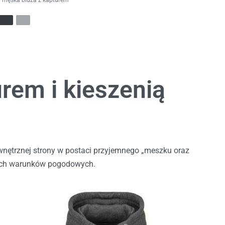
męska bluza z kapturem
rem i kieszenią
wnętrznej strony w postaci przyjemnego „meszku oraz
ących warunków pogodowych.