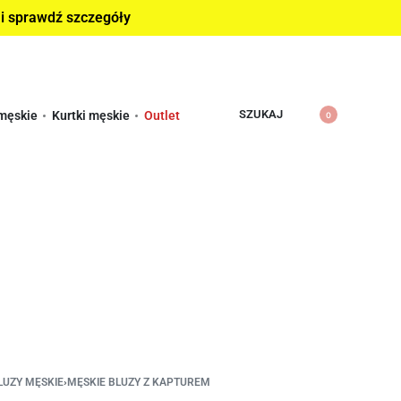
 i sprawdź szczegóły
SZUKAJ
męskie
Kurtki męskie
Outlet
0
LUZY MĘSKIE
›
MĘSKIE BLUZY Z KAPTUREM