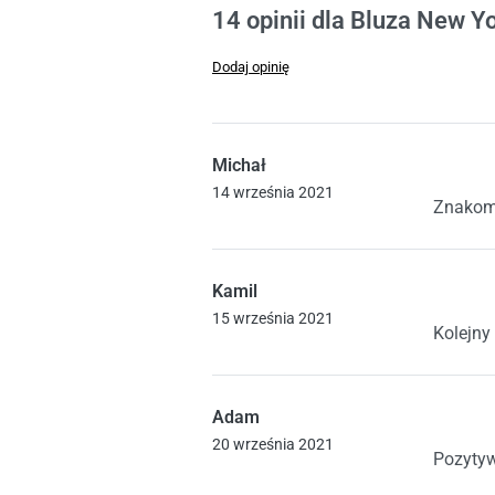
Oceniony
14
5.00
na 5 na podstawie
ocen klien
14 opinii dla
Bluza New Yo
Dodaj opinię
Michał
Oceniono
5
14 września 2021
Znakomi
Kamil
Oceniono
5
15 września 2021
Kolejny
Adam
Oceniono
5
20 września 2021
Pozytyw