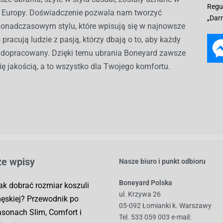
Regu
ch Europy. Doświadczenie pozwala nam tworzyć
„Dar
ponadczasowym stylu, które wpisują się w najnowsze
 pracują ludzie z pasją, którzy dbają o to, aby każdy
ł dopracowany. Dzięki temu ubrania Boneyard zawsze
ię jakością, a to wszystko dla Twojego komfortu.
e wpisy
Nasze biuro i punkt odbioru
Boneyard Polska
ak dobrać rozmiar koszuli
ul. Krzywa 26
ęskiej? Przewodnik po
05-092 Łomianki k. Warszawy
asonach Slim, Comfort i
Tel. 533 059 003
e-mail: