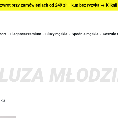
wrot przy zamówieniach od 249 zł – kup bez ryzyka → Kliknij
port
Elegance
Premium
Bluzy męskie
Spodnie męskie
Koszule 
BLUZA MŁODZ
IKU