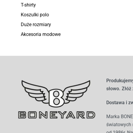
T-shirty
Koszulki polo
Duże rozmiary
Akcesoria modowe
Produkujemy
słowo. Złóż
Dostawa i zw
Marka BONEY
światowych r
od 1986r. Na