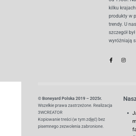
kilku kraja
produkty w 
trendy. U nas
szczegół by
wyróżniają s
Nasz
© B
oneyard Polska 2019 – 2025r.
Wszelkie prawa zastrzeżone. Realizacja
3WCREATOR
J
Kopiowanie treści (w tym zdjęć) bez
m
pisemnego zezwolenia zabronione.
f