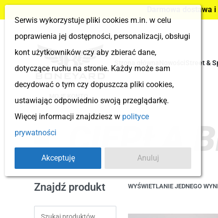
Darmowa dostawa i z
Serwis wykorzystuje pliki cookies m.in. w celu
poprawienia jej dostępności, personalizacji, obsługi
kont użytkowników czy aby zbierać dane,
Strona główna
Nowości
Street & S
dotyczące ruchu na stronie. Każdy może sam
decydować o tym czy dopuszcza pliki cookies,
MOJE KONTO
ustawiając odpowiednio swoją przeglądarkę.
Więcej informacji znajdziesz w
polityce
CIEPŁA 
prywatności
Akceptuję
Anuluj
Znajdź produkt
WYŚWIETLANIE JEDNEGO WYN