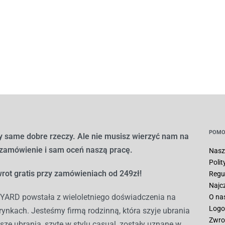
POMO
 same dobre rzeczy. Ale nie musisz wierzyć nam na
 zamówienie i sam oceń naszą pracę.
Nasz
Poli
rot gratis przy zamówieniach od 249zł!
Regu
Najc
ARD powstała z wieloletniego doświadczenia na
O na
Logo
ynkach. Jesteśmy firmą rodzinną, która szyje ubrania
Zwro
sze ubrania, szyte w stylu casual, zostały uznane w