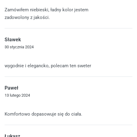
Oceniono
5
na 5
Zamówiłem niebieski, ładny kolor jestem
zadowolony z jakości.
Sławek
30 stycznia 2024
Oceniono
4
na 5
wygodnie i elegancko, polecam ten sweter
Paweł
13 lutego 2024
Oceniono
5
na 5
Komfortowo dopasowuje się do ciała.
Łukasz