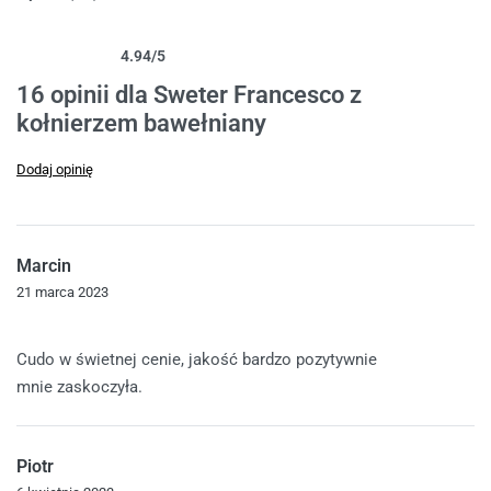
4.94
/5
Oceniony
16
4.94
na 5 na podstawie
ocen klientów
16 opinii dla
Sweter Francesco z
kołnierzem bawełniany
Dodaj opinię
Marcin
21 marca 2023
Oceniono
5
na 5
Cudo w świetnej cenie, jakość bardzo pozytywnie
mnie zaskoczyła.
Piotr