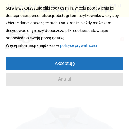
Darmowa dostawa i zwrot przy zamówieniach od 249 zł
Serwis wykorzystuje pliki cookies m.in. w celu poprawienia jej
– kup bez ryzyka → Kliknij i sprawdź szczegóły
dostępności, personalizacji, obsługi kont użytkowników czy aby
zbierać dane, dotyczące ruchu na stronie. Każdy może sam
decydować o tym czy dopuszcza pliki cookies, ustawiając
odpowiednio swoją przeglądarkę.
0
Więcej informacji znajdziesz w
polityce prywatności
Akceptuję
Anuluj