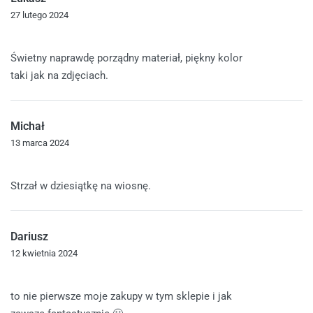
27 lutego 2024
Oceniono
5
na 5
Świetny naprawdę porządny materiał, piękny kolor
taki jak na zdjęciach.
Michał
13 marca 2024
Oceniono
5
na 5
Strzał w dziesiątkę na wiosnę.
Dariusz
12 kwietnia 2024
Oceniono
5
na 5
to nie pierwsze moje zakupy w tym sklepie i jak