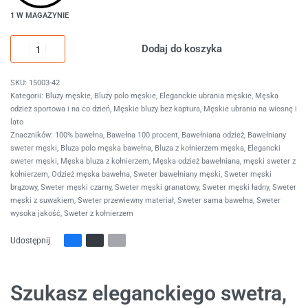
1 W MAGAZYNIE
Dodaj do koszyka
15003-42
Kategorii:
Bluzy męskie
,
Bluzy polo męskie
,
Eleganckie ubrania męskie
,
Męska
odzież sportowa i na co dzień
,
Męskie bluzy bez kaptura
,
Męskie ubrania na wiosnę i
lato
Znaczników:
100% bawełna
,
Bawełna 100 procent
,
Bawełniana odzież
,
Bawełniany
sweter męski
,
Bluza polo męska bawełna
,
Bluza z kołnierzem męska
,
Elegancki
sweter męski
,
Męska bluza z kołnierzem
,
Męska odzież bawełniana
,
męski sweter z
kołnierzem
,
Odzież męska bawełna
,
Sweter bawełniany męski
,
Sweter męski
brązowy
,
Sweter męski czarny
,
Sweter męski granatowy
,
Sweter męski ładny
,
Sweter
męski z suwakiem
,
Sweter przewiewny materiał
,
Sweter sama bawełna
,
Sweter
wysoka jakość
,
Sweter z kołnierzem
Udostępnij
Szukasz eleganckiego swetra,