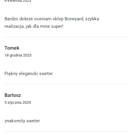
6 kwietnia 2023
Oceniono
5
na 5
Bardzo dobrze oceniam sklep Boneyard, szybka
realizacja, jak dla mnie super!
Tomek
18 grudnia 2023
Oceniono
5
na 5
Piękny elegancki sweter.
Bartosz
5 stycznia 2024
Oceniono
5
na 5
znakomity sweter