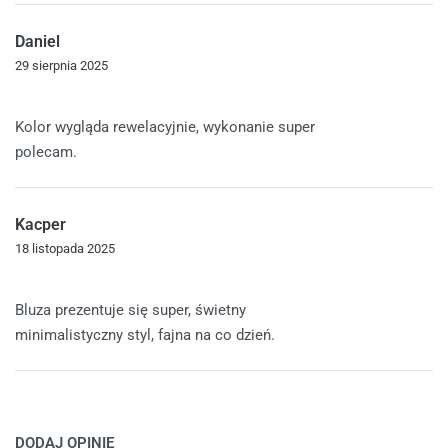
Daniel
29 sierpnia 2025
Oceniono
5
na 5
Kolor wygląda rewelacyjnie, wykonanie super
polecam.
Kacper
18 listopada 2025
Oceniono
5
na 5
Bluza prezentuje się super, świetny
minimalistyczny styl, fajna na co dzień.
DODAJ OPINIĘ