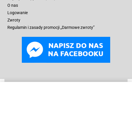
O nas
Logowanie
Zwroty
Regulamin i zasady promocji „Darmowe zwroty”
WYBIERZ OPCJE
Od
139
zł
© B
oneyard Polska 2019 – 2025r.
Wszelkie prawa
zastrzeżone. Realizacja 3WCREATOR
Kopiowanie treści (w tym zdjęć) bez pisemnego zezwolenia
zabronione.