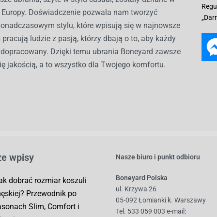
Regu
ch Europy. Doświadczenie pozwala nam tworzyć
„Dar
ponadczasowym stylu, które wpisują się w najnowsze
 pracują ludzie z pasją, którzy dbają o to, aby każdy
ł dopracowany. Dzięki temu ubrania Boneyard zawsze
ię jakością, a to wszystko dla Twojego komfortu.
e wpisy
Nasze biuro i punkt odbioru
Boneyard Polska
ak dobrać rozmiar koszuli
ul. Krzywa 26
ęskiej? Przewodnik po
05-092 Łomianki k. Warszawy
asonach Slim, Comfort i
Tel. 533 059 003
e-mail: