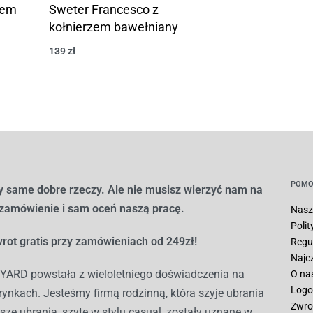
Sweter Francesco z
zem
kołnierzem bawełniany
139
zł
POMO
 same dobre rzeczy. Ale nie musisz wierzyć nam na
 zamówienie i sam oceń naszą pracę.
Nasz
Poli
rot gratis przy zamówieniach od 249zł!
Regu
Najc
ARD powstała z wieloletniego doświadczenia na
O na
Logo
ynkach. Jesteśmy firmą rodzinną, która szyje ubrania
Zwro
sze ubrania, szyte w stylu casual, zostały uznane w