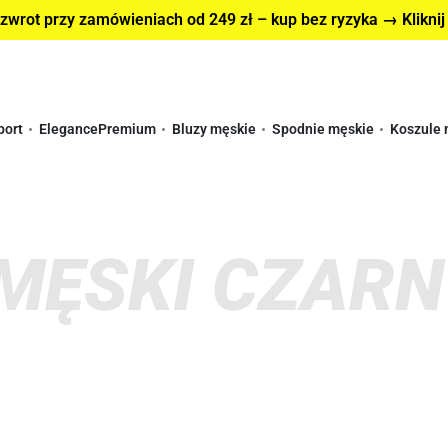
wrot przy zamówieniach od 249 zł – kup bez ryzyka → Kliknij
port
Elegance
Premium
Bluzy męskie
Spodnie męskie
Koszule 
MĘSKI CZARN