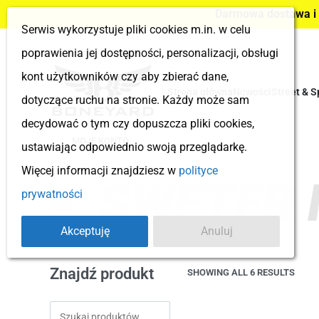
Darmowa dostawa i z
Serwis wykorzystuje pliki cookies m.in. w celu
poprawienia jej dostępności, personalizacji, obsługi
kont użytkowników czy aby zbierać dane,
Strona główna
Nowości
Street & S
dotyczące ruchu na stronie. Każdy może sam
decydować o tym czy dopuszcza pliki cookies,
MOJE KONTO
ustawiając odpowiednio swoją przeglądarkę.
Więcej informacji znajdziesz w
polityce
SWETER 
prywatności
Akceptuję
Anuluj
Znajdź produkt
SHOWING ALL 6 RESULTS