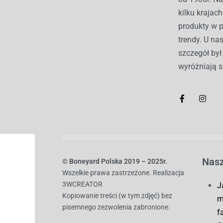
kilku kraja
produkty w 
trendy. U nas
szczegół by
wyróżniają s
Nasz
© B
oneyard Polska 2019 – 2025r.
Wszelkie prawa zastrzeżone. Realizacja
3WCREATOR
J
Kopiowanie treści (w tym zdjęć) bez
m
pisemnego zezwolenia zabronione.
f