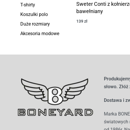
Sweter Conti z kołnier
T-shirty
bawełniany
Koszulki polo
139
zł
Duże rozmiary
Akcesoria modowe
Produkujemy
słowo. Złóż
Dostawa i zw
Marka BONEY
światowych r
od 1986r. Na