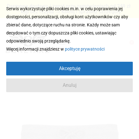
Darmowa dostawa i zwrot przy zamówieniach od 249 zł
Serwis wykorzystuje pliki cookies m.in. w celu poprawienia jej
– kup bez ryzyka → Kliknij i sprawdź szczegóły
dostępności, personalizacji, obsługi kont użytkowników czy aby
zbierać dane, dotyczące ruchu na stronie. Każdy może sam
decydować o tym czy dopuszcza pliki cookies, ustawiając
odpowiednio swoją przeglądarkę.
0
Więcej informacji znajdziesz w
polityce prywatności
Akceptuję
Anuluj