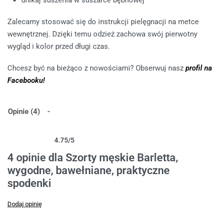
unikaj suszenia w suszarce bębnowej
Zalecamy stosować się do instrukcji pielęgnacji na metce
wewnętrznej. Dzięki temu odzież zachowa swój pierwotny
wygląd i kolor przed długi czas.
Chcesz być na bieżąco z nowościami? Obserwuj nasz
profil na
Facebooku!
Opinie (4)
4.75
/5
Oceniony
4
4.75
na 5 na podstawie
ocen klientów
4 opinie dla
Szorty męskie Barletta,
wygodne, bawełniane, praktyczne
spodenki
Dodaj opinię