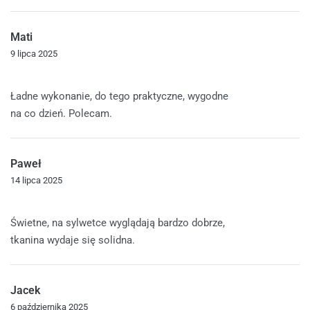
Mati
9 lipca 2025
Oceniono
5
na 5
Ładne wykonanie, do tego praktyczne, wygodne
na co dzień. Polecam.
Paweł
14 lipca 2025
Oceniono
5
na 5
Świetne, na sylwetce wyglądają bardzo dobrze,
tkanina wydaje się solidna.
Jacek
6 października 2025