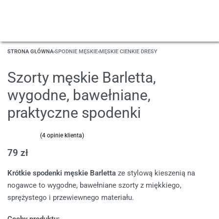
STRONA GŁÓWNA
›
SPODNIE MĘSKIE
›
MĘSKIE CIENKIE DRESY
Szorty męskie Barletta,
wygodne, bawełniane,
praktyczne spodenki
(
4
opinie klienta)
Oceniony
4
4.75
na 5 na podstawie
ocen klientów
79
zł
Krótkie spodenki męskie Barletta
ze stylową kieszenią na
nogawce to wygodne, bawełniane szorty z miękkiego,
sprężystego i przewiewnego materiału.
Cechy produktu: