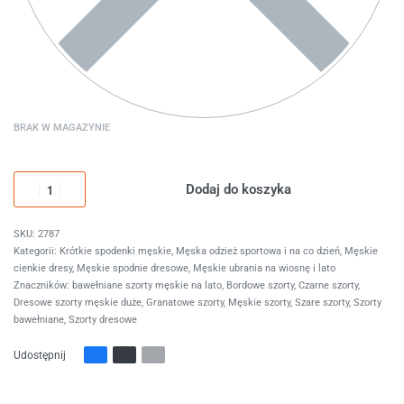
BRAK W MAGAZYNIE
Dodaj do koszyka
2787
Kategorii:
Krótkie spodenki męskie
,
Męska odzież sportowa i na co dzień
,
Męskie
cienkie dresy
,
Męskie spodnie dresowe
,
Męskie ubrania na wiosnę i lato
Znaczników:
bawełniane szorty męskie na lato
,
Bordowe szorty
,
Czarne szorty
,
Dresowe szorty męskie duże
,
Granatowe szorty
,
Męskie szorty
,
Szare szorty
,
Szorty
bawełniane
,
Szorty dresowe
Udostępnij