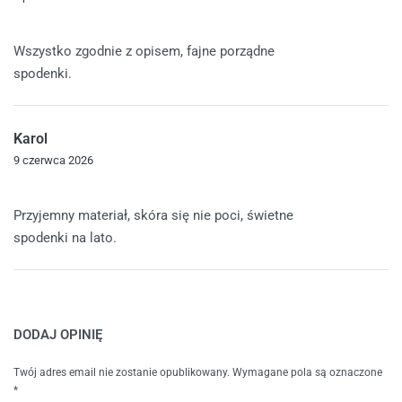
Oceniono
4
na 5
Wszystko zgodnie z opisem, fajne porządne
spodenki.
Karol
9 czerwca 2026
Oceniono
5
na 5
Przyjemny materiał, skóra się nie poci, świetne
spodenki na lato.
DODAJ OPINIĘ
Twój adres email nie zostanie opublikowany.
Wymagane pola są oznaczone
*