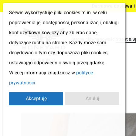
Darmowa dostawa i z
Serwis wykorzystuje pliki cookies m.in. w celu
poprawienia jej dostępności, personalizacji, obsługi
kont użytkowników czy aby zbierać dane,
Strona główna
Nowości
Street & S
dotyczące ruchu na stronie. Każdy może sam
decydować o tym czy dopuszcza pliki cookies,
MOJE KONTO
ustawiając odpowiednio swoją przeglądarkę.
Więcej informacji znajdziesz w
polityce
prywatności
Akceptuję
Anuluj