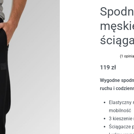
Spodn
męski
ściąg
(
1
opinia
Oceniony
1
5.00
na 5 na
119
zł
Wygodne spodni
199
149
zł
zł
ruchu i codzie
Elastyczny 
mobilność
3 kieszeni
Ściągacze 