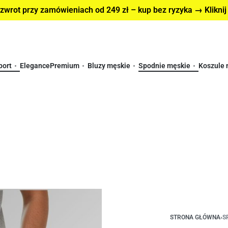
wrot przy zamówieniach od 249 zł – kup bez ryzyka → Kliknij
port
Elegance
Premium
Bluzy męskie
Spodnie męskie
Koszule 
STRONA GŁÓWNA
›
S