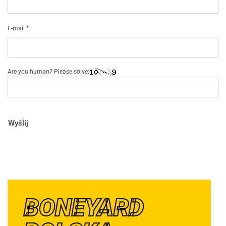
E-mail
*
Are you human? Please solve:
Wyślij
BONEYARD