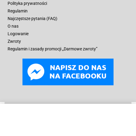
Polityka prywatności
Regulamin
Najczęstsze pytania (FAQ)
O nas
Logowanie
Zwroty
Regulamin i zasady promocji „Darmowe zwroty”
WYBIERZ OPCJE
Od
149
zł
© B
oneyard Polska 2019 – 2025r.
Wszelkie prawa
zastrzeżone. Realizacja 3WCREATOR