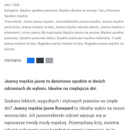
1008
Kategorie:
Męskie spodnie jeansowe
,
Męskie ubrania na wiosnę i lato
,
Premium
,
Spodnie męskie
Znaczników:
Jasne jeansy męskie
,
Jasnoniebieskie jeansy męskie
,
Jeansy męskie
jasny kolor
,
Jeansy męskie na lato
,
Jeansy męskie wysoka jakość
,
Jeansy męskie z
elastanem
,
Letnie jeansy dla mężczyzny
,
Męskie jeansy na wiosnę
,
Męskie spodnie
jeansowe
,
Spodnie jeansowe lekkie
,
Spodnie jeansowe męskie niebieskie
,
Trwałe
jeansy męskie na lato
,
Wygodne jeansy męskie na lato
,
Wygodne jeansy męskie na
wiosne
Udostępnij
Jeansy męskie jasne to denimowe spodnie w dwóch
odcieniach do wyboru. Idealne na cieplejsze dni.
Szukasz lekkich, wygodnych i stylowych jeansów na ciepłe
dni?
Jeansy męskie jasne Boneyard
to idealny wybór na sezon
wiosna-lato. Ich jasnoniebieski odcień wpisuje się w
najnowsze trendy mody męskiej. Przemyślany krój, świetna