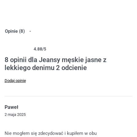
Opinie (8)
4.88
/5
Oceniony
8
4.88
na 5 na podstawie
ocen klientów
8 opinii dla
Jeansy męskie jasne z
lekkiego denimu 2 odcienie
Dodaj opinię
Paweł
2 maja 2025
Oceniono
5
na 5
Nie mogłem się zdecydować i kupiłem w obu