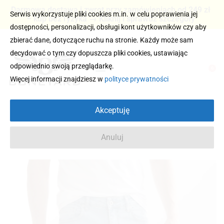
Darmowa dostawa i zwrot przy zamówieniach od 249 zł
Serwis wykorzystuje pliki cookies m.in. w celu poprawienia jej
– kup bez ryzyka → Kliknij i sprawdź szczegóły
dostępności, personalizacji, obsługi kont użytkowników czy aby
zbierać dane, dotyczące ruchu na stronie. Każdy może sam
decydować o tym czy dopuszcza pliki cookies, ustawiając
odpowiednio swoją przeglądarkę.
0
Więcej informacji znajdziesz w
polityce prywatności
Akceptuję
Anuluj