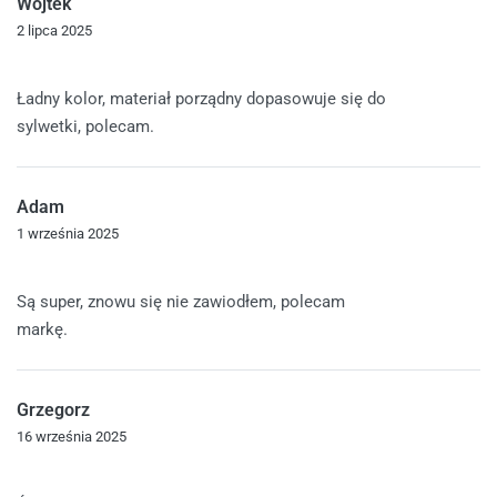
Wojtek
2 lipca 2025
Oceniono
5
na 5
Ładny kolor, materiał porządny dopasowuje się do
sylwetki, polecam.
Adam
1 września 2025
Oceniono
5
na 5
Są super, znowu się nie zawiodłem, polecam
markę.
Grzegorz
16 września 2025
Oceniono
5
na 5