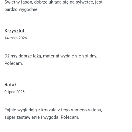
Świetny fason, dobrze układa się na sylwetce, jest
bardzo wygodnie.
Krzysztof
14 maja 2026
Oceniono
4
na 5
Dżinsy dobrze leżą, materiał wydaje się solidny.
Polecam.
Rafał
9 lipca 2026
Oceniono
5
na 5
Fajnie wyglądają z koszulą z tego samego sklepu,
super zestawienie i wygoda. Polecam.