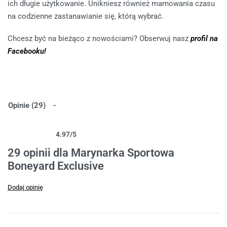
ich długie użytkowanie. Unikniesz również marnowania czasu
na codzienne zastanawianie się, którą wybrać.
Chcesz być na bieżąco z nowościami? Obserwuj nasz
profil na
Facebooku!
Opinie (29)
4.97
/5
Oceniony
29
4.97
na 5 na podstawie
ocen klientów
29 opinii dla
Marynarka Sportowa
Boneyard Exclusive
Dodaj opinię