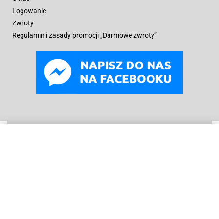
Logowanie
Zwroty
Regulamin i zasady promocji „Darmowe zwroty”
WYBIERZ OPCJE
Od
299
zł
© B
oneyard Polska 2019 – 2025r.
Wszelkie prawa
zastrzeżone. Realizacja 3WCREATOR
Kopiowanie treści (w tym zdjęć) bez pisemnego zezwolenia
zabronione.