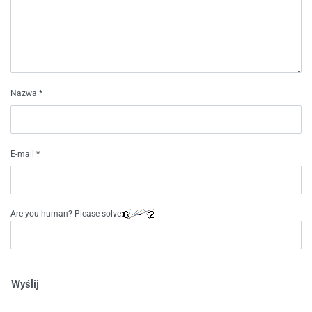
Nazwa
*
E-mail
*
Are you human? Please solve:
Wyślij