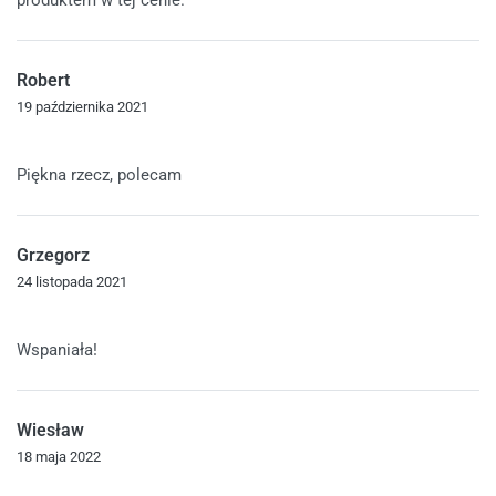
produktem w tej cenie.
Robert
19 października 2021
Oceniono
5
na 5
Piękna rzecz, polecam
Grzegorz
24 listopada 2021
Oceniono
5
na 5
Wspaniała!
Wiesław
18 maja 2022