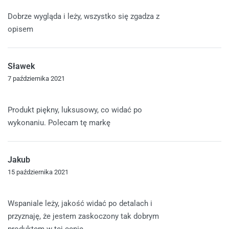
Oceniono
5
na 5
Dobrze wygląda i leży, wszystko się zgadza z
opisem
Sławek
7 października 2021
Oceniono
5
na 5
Produkt piękny, luksusowy, co widać po
wykonaniu. Polecam tę markę
Jakub
15 października 2021
Oceniono
5
na 5
Wspaniale leży, jakość widać po detalach i
przyznaję, że jestem zaskoczony tak dobrym