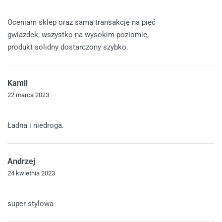
Oceniono
5
na 5
Oceniam sklep oraz samą transakcję na pięć
gwiazdek, wszystko na wysokim poziomie,
produkt solidny dostarczony szybko.
Kamil
22 marca 2023
Oceniono
5
na 5
Ładna i niedroga.
Andrzej
24 kwietnia 2023
Oceniono
5
na 5
super stylowa