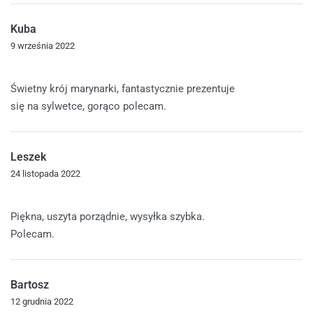
Kuba
9 września 2022
Oceniono
5
na 5
Świetny krój marynarki, fantastycznie prezentuje
się na sylwetce, gorąco polecam.
Leszek
24 listopada 2022
Oceniono
5
na 5
Piękna, uszyta porządnie, wysyłka szybka.
Polecam.
Bartosz
12 grudnia 2022