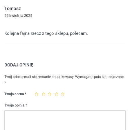
Tomasz
25 kwietnia 2025
Oceniono
5
na 5
Kolejna fajna rzecz z tego sklepu, polecam.
DODAJ OPINIĘ
Twój adres email nie zostanie opublikowany.
Wymagane pola są oznaczone
*
Twoja ocena
*
Twoja opinia
*