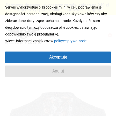
Darmowa dostawa i zwrot przy zamówieniach od 249 zł
Serwis wykorzystuje pliki cookies m.in. w celu poprawienia jej
– kup bez ryzyka → Kliknij i sprawdź szczegóły
dostępności, personalizacji, obsługi kont użytkowników czy aby
zbierać dane, dotyczące ruchu na stronie. Każdy może sam
decydować o tym czy dopuszcza pliki cookies, ustawiając
odpowiednio swoją przeglądarkę.
0
Więcej informacji znajdziesz w
polityce prywatności
Akceptuję
Anuluj