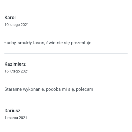
Karol
10 lutego 2021
Oceniono
5
na 5
Ładny, smukły fason, świetnie się prezentuje
Kazimierz
16 lutego 2021
Oceniono
5
na 5
Staranne wykonanie, podoba mi się, polecam
Dariusz
1 marca 2021
Oceniono
5
na 5