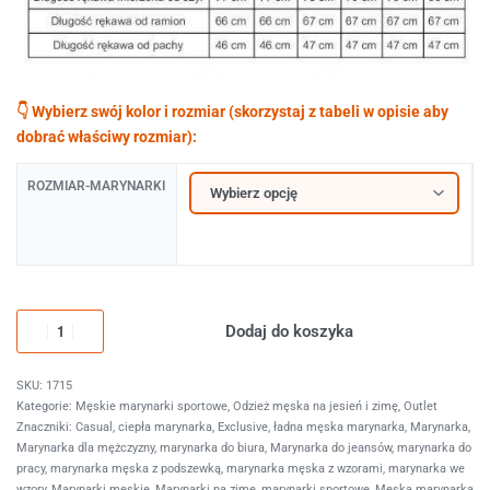
ROZMIAR-MARYNARKI
Dodaj do koszyka
1715
Kategorie:
Męskie marynarki sportowe
,
Odzież męska na jesień i zimę
,
Outlet
Znaczniki:
Casual
,
ciepła marynarka
,
Exclusive
,
ładna męska marynarka
,
Marynarka
,
Marynarka dla mężczyzny
,
marynarka do biura
,
Marynarka do jeansów
,
marynarka do
pracy
,
marynarka męska z podszewką
,
marynarka męska z wzorami
,
marynarka we
wzory
,
Marynarki męskie
,
Marynarki na zimę
,
marynarki sportowe
,
Męska marynarka