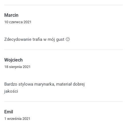
Marcin
10 czerwca 2021
Oceniono
5
na 5
Zdecydowanie trafia w mój gust 🙂
Wojciech
18 sierpnia 2021
Oceniono
5
na 5
Bardzo stylowa marynarka, materiał dobrej
jakości
Emil
1 września 2021