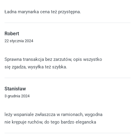
Oceniono
4
na 5
Ładna marynarka cena też przystępna.
Robert
22 stycznia 2024
Oceniono
5
na 5
Sprawna transakcja bez zarzutów, opis wszystko
się zgadza, wysyłka też szybka.
Stanisław
3 grudnia 2024
Oceniono
5
na 5
leży wspaniale zwłaszcza w ramionach, wygodna
nie krępuje ruchów, do tego bardzo elegancka