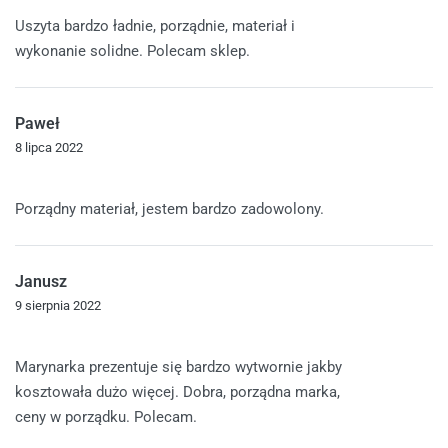
Oceniono
5
na 5
Uszyta bardzo ładnie, porządnie, materiał i
wykonanie solidne. Polecam sklep.
Paweł
8 lipca 2022
Oceniono
5
na 5
Porządny materiał, jestem bardzo zadowolony.
Janusz
9 sierpnia 2022
Oceniono
5
na 5
Marynarka prezentuje się bardzo wytwornie jakby
kosztowała dużo więcej. Dobra, porządna marka,
ceny w porządku. Polecam.