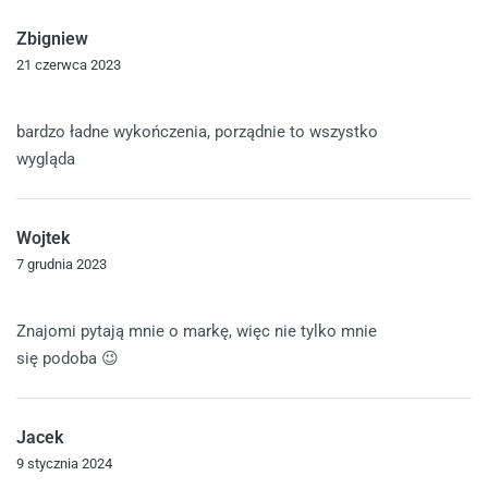
Zbigniew
21 czerwca 2023
Oceniono
5
na 5
bardzo ładne wykończenia, porządnie to wszystko
wygląda
Wojtek
7 grudnia 2023
Oceniono
5
na 5
Znajomi pytają mnie o markę, więc nie tylko mnie
się podoba 😉
Jacek
9 stycznia 2024