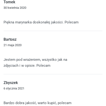
Tomek
30 kwietnia 2020
Oceniono
5
na 5
Piękna marynarka doskonałej jakości. Polecam
Bartosz
21 maja 2020
Oceniono
5
na 5
Jestem pod wrażeniem, wszystko jak na
zdjęciach i w opisie. Polecam
Zbyszek
6 stycznia 2021
Oceniono
5
na 5
Bardzo dobra jakość, warto kupić, polecam