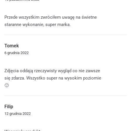
Oceniono
5
na 5
Przede wszystkim zwróciłem uwagę na świetne
staranne wykonanie, super marka.
Tomek
6 grudnia 2022
Oceniono
5
na 5
Zdjęcia oddają rzeczywisty wygląd co nie zawsze
się zdarza. Wszystko super na wysokim poziomie
🙂
Filip
12 grudnia 2022
Oceniono
5
na 5