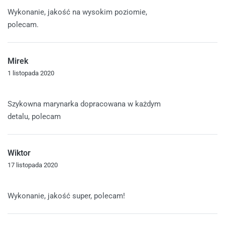
Oceniono
5
na 5
Wykonanie, jakość na wysokim poziomie,
polecam.
Mirek
1 listopada 2020
Oceniono
5
na 5
Szykowna marynarka dopracowana w każdym
detalu, polecam
Wiktor
17 listopada 2020
Oceniono
5
na 5
Wykonanie, jakość super, polecam!