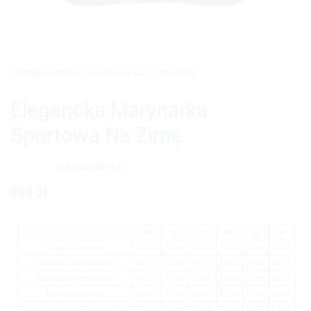
STRONA GŁÓWNA
›
ODZIEŻ MĘSKA NA JESIEŃ I ZIMĘ
Elegancka Marynarka
Sportowa Na Zimę
(
44
opinie klienta)
Oceniony
44
4.98
na 5 na podstawie
ocen klientów
299
zł