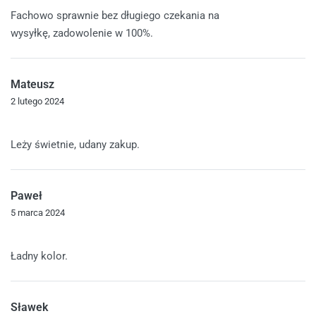
Oceniono
5
na 5
Fachowo sprawnie bez długiego czekania na
wysyłkę, zadowolenie w 100%.
Mateusz
2 lutego 2024
Oceniono
5
na 5
Leży świetnie, udany zakup.
Paweł
5 marca 2024
Oceniono
5
na 5
Ładny kolor.
Sławek