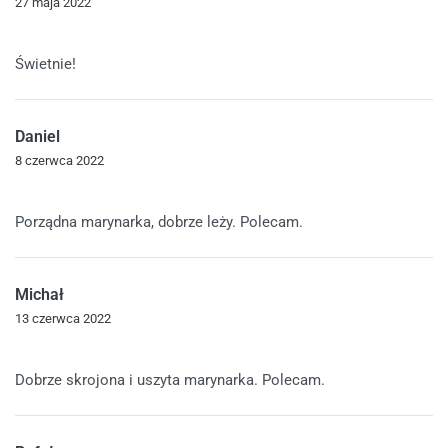
27 maja 2022
Oceniono
5
na 5
Świetnie!
Daniel
8 czerwca 2022
Oceniono
5
na 5
Porządna marynarka, dobrze leży. Polecam.
Michał
13 czerwca 2022
Oceniono
5
na 5
Dobrze skrojona i uszyta marynarka. Polecam.