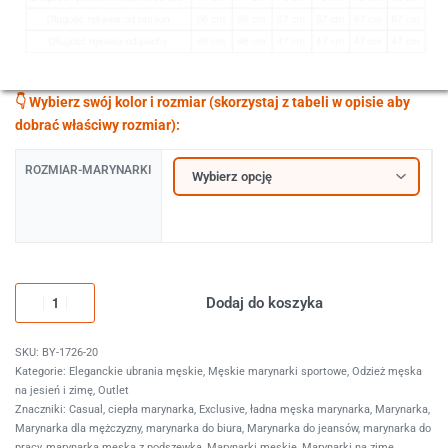
ROZMIAR-MARYNARKI
Dodaj do koszyka
BY-1726-20
Kategorie:
Eleganckie ubrania męskie
,
Męskie marynarki sportowe
,
Odzież męska
na jesień i zimę
,
Outlet
Znaczniki:
Casual
,
ciepła marynarka
,
Exclusive
,
ładna męska marynarka
,
Marynarka
,
Marynarka dla mężczyzny
,
marynarka do biura
,
Marynarka do jeansów
,
marynarka do
pracy
,
marynarka męska z podszewką
,
Marynarki męskie
,
Marynarki na zimę
,