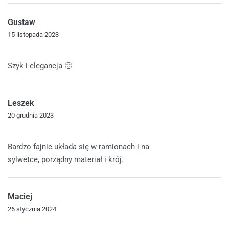
Gustaw
15 listopada 2023
Oceniono
5
na 5
Szyk i elegancja 🙂
Leszek
20 grudnia 2023
Oceniono
5
na 5
Bardzo fajnie układa się w ramionach i na
sylwetce, porządny materiał i krój.
Maciej
26 stycznia 2024