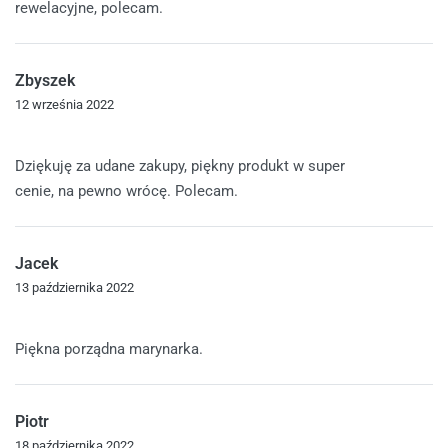
rewelacyjne, polecam.
Zbyszek
12 września 2022
Oceniono
5
na 5
Dziękuję za udane zakupy, piękny produkt w super
cenie, na pewno wrócę. Polecam.
Jacek
13 października 2022
Oceniono
5
na 5
Piękna porządna marynarka.
Piotr
18 października 2022