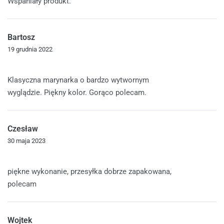
Wspaniały produkt.
Bartosz
19 grudnia 2022
Oceniono
5
na 5
Klasyczna marynarka o bardzo wytwornym
wyglądzie. Piękny kolor. Gorąco polecam.
Czesław
30 maja 2023
Oceniono
5
na 5
piękne wykonanie, przesyłka dobrze zapakowana,
polecam
Wojtek