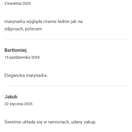
3 kwietnia 2024
Oceniono
5
na 5
marynarka wygląda równie ładnie jak na
zdjęciach, polecam
Bartłomiej
15 października 2024
Oceniono
5
na 5
Elegancka marynarka.
Jakub
22 stycznia 2025
Oceniono
5
na 5
Świetnie układa się w ramionach, udany zakup.