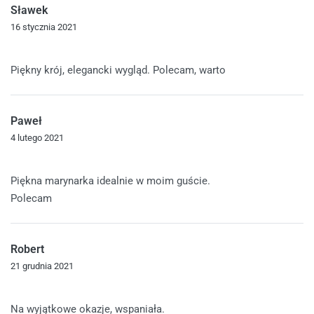
Sławek
16 stycznia 2021
Oceniono
5
na 5
Piękny krój, elegancki wygląd. Polecam, warto
Paweł
4 lutego 2021
Oceniono
5
na 5
Piękna marynarka idealnie w moim guście.
Polecam
Robert
21 grudnia 2021
Oceniono
5
na 5
Na wyjątkowe okazje, wspaniała.