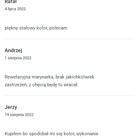
Rafał
4 lipca 2022
Oceniono
5
na 5
piękny stalowy kolor, polecam
Andrzej
1 sierpnia 2022
Oceniono
5
na 5
Rewelacyjna marynarka, brak jakichkolwiek
zastrzeżeń, z chęcią będę tu wracał.
Jerzy
19 sierpnia 2022
Oceniono
5
na 5
Kupiłem bo spodobał mi się kolor, wykonanie