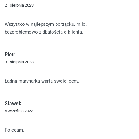
21 sierpnia 2023
Oceniono
5
na 5
Wszystko w najlepszym porządku, miło,
bezproblemowo z dbałością o klienta.
Piotr
31 sierpnia 2023
Oceniono
4
na 5
Ładna marynarka warta swojej ceny.
Sławek
5 września 2023
Oceniono
5
na 5
Polecam.