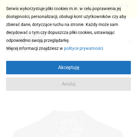
Darmowa dostawa i zwrot przy zamówieniach od 249 zł
Serwis wykorzystuje pliki cookies m.in. w celu poprawienia jej
– kup bez ryzyka → Kliknij i sprawdź szczegóły
dostępności, personalizacji, obsługi kont użytkowników czy aby
zbierać dane, dotyczące ruchu na stronie. Każdy może sam
decydować o tym czy dopuszcza pliki cookies, ustawiając
odpowiednio swoją przeglądarkę.
0
Więcej informacji znajdziesz w
polityce prywatności
Akceptuję
Anuluj