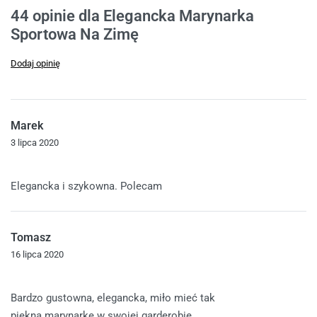
Oceniony
44
4.98
na 5 na podstawie
ocen klientów
44 opinie dla
Elegancka Marynarka
Sportowa Na Zimę
Dodaj opinię
Marek
3 lipca 2020
Oceniono
5
na 5
Elegancka i szykowna. Polecam
Tomasz
16 lipca 2020
Oceniono
5
na 5
Bardzo gustowna, elegancka, miło mieć tak
piękna marynarkę w swojej garderobie.