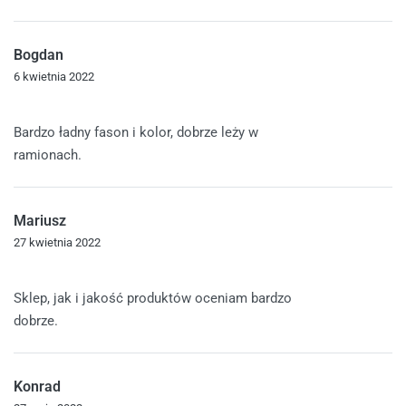
Bogdan
6 kwietnia 2022
Oceniono
5
na 5
Bardzo ładny fason i kolor, dobrze leży w
ramionach.
Mariusz
27 kwietnia 2022
Oceniono
5
na 5
Sklep, jak i jakość produktów oceniam bardzo
dobrze.
Konrad