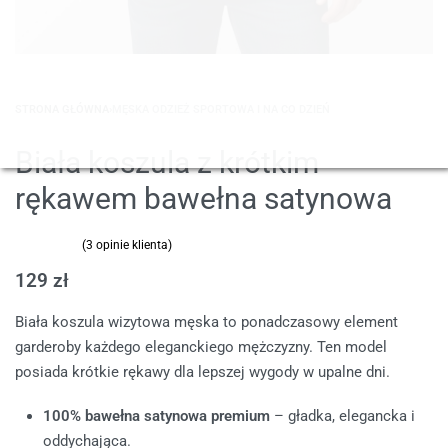
STRONA GŁÓWNA
›
MĘSKA ODZIEŻ SPORTOWA I NA CO DZIEŃ
Biała koszula z krótkim
rękawem bawełna satynowa
(
3
opinie klienta)
Oceniony
3
5.00
na 5 na podstawie
ocen klientów
129
zł
Biała koszula wizytowa męska to ponadczasowy element
garderoby każdego eleganckiego mężczyzny. Ten model
posiada krótkie rękawy dla lepszej wygody w upalne dni.
100% bawełna satynowa premium
– gładka, elegancka i
oddychająca.