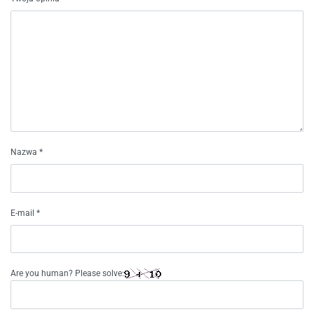
Nazwa
*
E-mail
*
Are you human? Please solve: