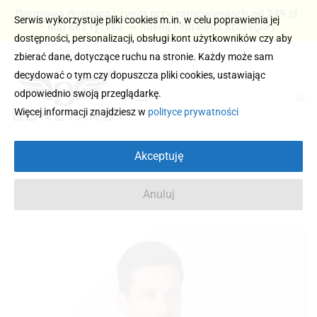
Darmowa dostawa i zwrot przy zamówieniach od 249 zł
Serwis wykorzystuje pliki cookies m.in. w celu poprawienia jej
– kup bez ryzyka → Kliknij i sprawdź szczegóły
dostępności, personalizacji, obsługi kont użytkowników czy aby
zbierać dane, dotyczące ruchu na stronie. Każdy może sam
decydować o tym czy dopuszcza pliki cookies, ustawiając
odpowiednio swoją przeglądarkę.
0
Więcej informacji znajdziesz w
polityce prywatności
Akceptuję
Anuluj