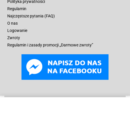
Polityka prywatności
Regulamin
Najczęstsze pytania (FAQ)
O nas
Logowanie
Zwroty
Regulamin i zasady promocji „Darmowe zwroty”
WYBIERZ OPCJE
Od
129
zł
© B
oneyard Polska 2019 – 2025r.
Wszelkie prawa
zastrzeżone. Realizacja 3WCREATOR