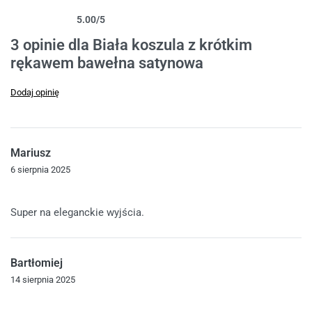
5.00
/5
Oceniony
3
5.00
na 5 na podstawie
ocen klientów
3 opinie dla
Biała koszula z krótkim
rękawem bawełna satynowa
Dodaj opinię
Mariusz
6 sierpnia 2025
Oceniono
5
na 5
Super na eleganckie wyjścia.
Bartłomiej
14 sierpnia 2025
Oceniono
5
na 5