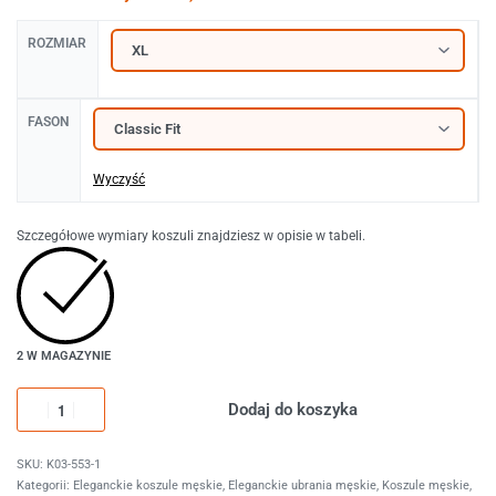
ROZMIAR
FASON
Wyczyść
Szczegółowe wymiary koszuli znajdziesz w opisie w tabeli.
2 W MAGAZYNIE
Dodaj do koszyka
K03-553-1
Kategorii:
Eleganckie koszule męskie
,
Eleganckie ubrania męskie
,
Koszule męskie
,