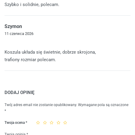
Szybko i solidnie, polecam.
Szymon
11 czerwca 2026
Oceniono
5
na 5
Koszula układa się świetnie, dobrze skrojona,
trafiony rozmiar polecam.
DODAJ OPINIĘ
Twój adres email nie zostanie opublikowany.
Wymagane pola są oznaczone
*
Twoja ocena
*
Twoja opinia
*