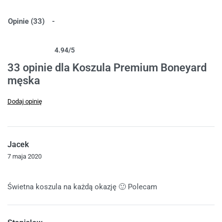
Opinie (33)
4.94
/5
Oceniony
33
4.94
na 5 na podstawie
ocen klientów
33 opinie dla
Koszula Premium Boneyard
męska
Dodaj opinię
Jacek
7 maja 2020
Oceniono
5
na 5
Świetna koszula na każdą okazję 🙂 Polecam