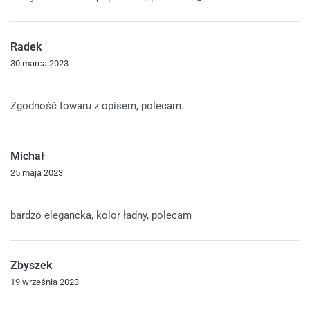
Radek
30 marca 2023
Oceniono
5
na 5
Zgodność towaru z opisem, polecam.
Michał
25 maja 2023
Oceniono
5
na 5
bardzo elegancka, kolor ładny, polecam
Zbyszek
19 września 2023