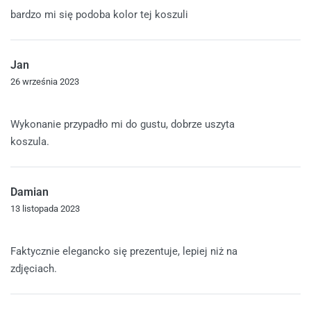
Oceniono
4
na 5
bardzo mi się podoba kolor tej koszuli
Jan
26 września 2023
Oceniono
5
na 5
Wykonanie przypadło mi do gustu, dobrze uszyta
koszula.
Damian
13 listopada 2023
Oceniono
5
na 5
Faktycznie elegancko się prezentuje, lepiej niż na
zdjęciach.