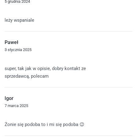
5 grudnia 2024
Oceniono
5
na 5
leży wspaniale
Paweł
3 stycznia 2025
Oceniono
5
na 5
super, tak jak w opisie, dobry kontakt ze
sprzedawcą, polecam
Igor
7 marca 2025
Oceniono
5
na 5
Żonie się podoba to i mi się podoba 😉