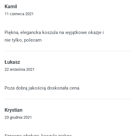
Kamil
11 czerwca 2021
Oceniono
5
na 5
Piękna, elegancka koszula na wyjątkowe okazje i
nie tylko, polecam
Łukasz
22 września 2021
Oceniono
5
na 5
Poza dobrą jakością doskonała cena.
Krystian
23 grudnia 2021
Oceniono
5
na 5