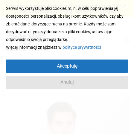
Darmowa dostawa i zwrot przy zamówieniach od 249 zł
Serwis wykorzystuje pliki cookies m.in. w celu poprawienia jej
– kup bez ryzyka → Kliknij i sprawdź szczegóły
dostępności, personalizacji, obsługi kont użytkowników czy aby
zbierać dane, dotyczące ruchu na stronie. Każdy może sam
decydować o tym czy dopuszcza pliki cookies, ustawiając
odpowiednio swoją przeglądarkę.
0
Więcej informacji znajdziesz w
polityce prywatności
Akceptuję
Anuluj