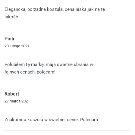
Oceniono
5
na 5
Elegancka, porządna koszula, cena niska jak na tę
jakość
Piotr
23 lutego 2021
Oceniono
5
na 5
Polubiłem tę markę, mają świetne ubrania w
fajnych cenach, polecam!
Robert
27 marca 2021
Oceniono
5
na 5
Znakomita koszula w świetnej cenie. Polecam