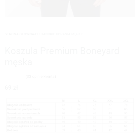
STRONA GŁÓWNA
›
ELEGANCKIE UBRANIA MĘSKIE
Koszula Premium Boneyard
męska
(
33
opinie klienta)
Oceniony
33
4.94
na 5 na podstawie
ocen klientów
69
zł