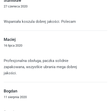
Stanisław
27 czerwca 2020
Oceniono
5
na 5
Wspaniała koszula dobrej jakości. Polecam
Maciej
16 lipca 2020
Oceniono
5
na 5
Profesjonalna obsługa, paczka solidnie
zapakowana, wszystkie ubrania mega dobrej
jakości.
Bogdan
11 sierpnia 2020
Oceniono
5
na 5