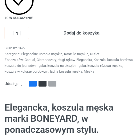
10 W MAGAZYNIE
Dodaj do koszyka
BY-1627
Kategorie:
Eleganckie ubrania męskie
,
Koszule męskie
,
Outlet
Znaczników:
Casual
,
Ciemnoszary
,
długi rękaw
,
Elegancka
,
Koszula
,
koszula bordowa
,
koszula do jeansów męska
,
koszula na okazje męska
,
koszula różowa męska
,
koszula w kolorze bordowym
,
ładna koszula męska
,
Męska
Udostępnij
Elegancka, koszula męska
marki BONEYARD
, w
ponadczasowym stylu.