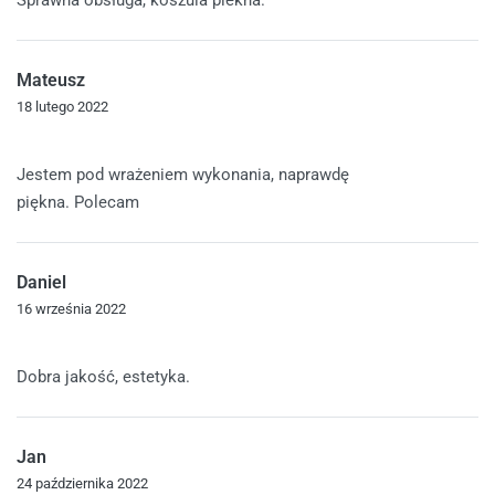
Sprawna obsługa, koszula piekna.
Mateusz
18 lutego 2022
Oceniono
5
na 5
Jestem pod wrażeniem wykonania, naprawdę
piękna. Polecam
Daniel
16 września 2022
Oceniono
5
na 5
Dobra jakość, estetyka.
Jan
24 października 2022