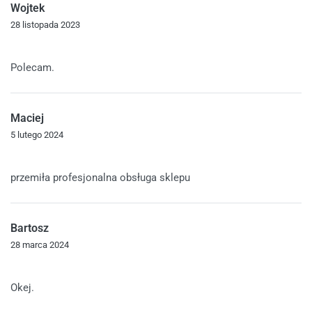
Wojtek
28 listopada 2023
Oceniono
5
na 5
Polecam.
Maciej
5 lutego 2024
Oceniono
5
na 5
przemiła profesjonalna obsługa sklepu
Bartosz
28 marca 2024
Oceniono
5
na 5
Okej.