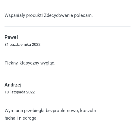
Oceniono
5
na 5
Wspaniały produkt! Zdecydowanie polecam.
Paweł
31 października 2022
Oceniono
5
na 5
Piękny, klasyczny wygląd.
Andrzej
18 listopada 2022
Oceniono
4
na 5
Wymiana przebiegła bezproblemowo, koszula
ładna i niedroga.