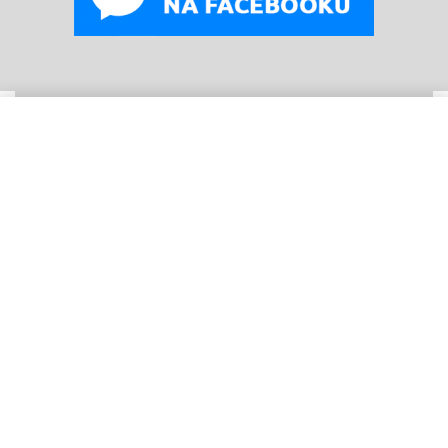
WYBIERZ OPCJE
Od
69
zł
© B
oneyard Polska 2019 – 2025r.
Wszelkie prawa
zastrzeżone. Realizacja 3WCREATOR
Kopiowanie treści (w tym zdjęć) bez pisemnego zezwolenia
zabronione.
Nasze wpisy
Jak dobrać rozmiar koszuli męskiej? Przewodnik
po fasonach Slim, Comfort i Classic