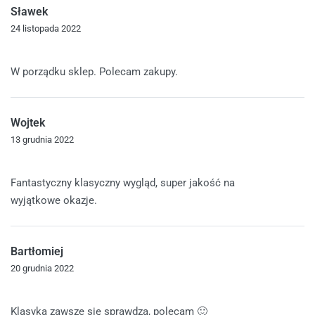
Sławek
24 listopada 2022
Oceniono
5
na 5
W porządku sklep. Polecam zakupy.
Wojtek
13 grudnia 2022
Oceniono
5
na 5
Fantastyczny klasyczny wygląd, super jakość na
wyjątkowe okazje.
Bartłomiej
20 grudnia 2022
Oceniono
5
na 5
Klasyka zawsze się sprawdza, polecam 🙂