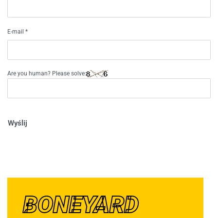
E-mail
*
Are you human? Please solve:
Wyślij
BONEYARD