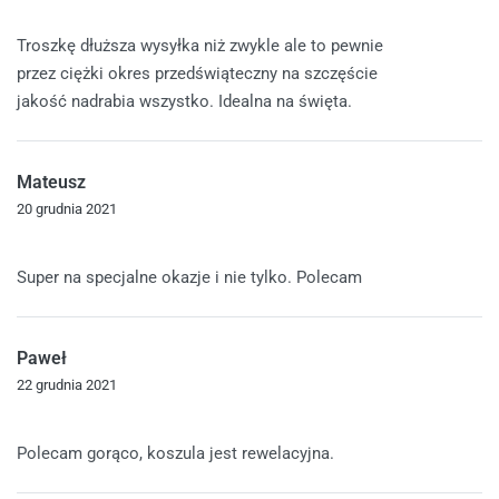
Oceniono
4
na 5
Troszkę dłuższa wysyłka niż zwykle ale to pewnie
przez ciężki okres przedświąteczny na szczęście
jakość nadrabia wszystko. Idealna na święta.
Mateusz
20 grudnia 2021
Oceniono
5
na 5
Super na specjalne okazje i nie tylko. Polecam
Paweł
22 grudnia 2021
Oceniono
5
na 5
Polecam gorąco, koszula jest rewelacyjna.