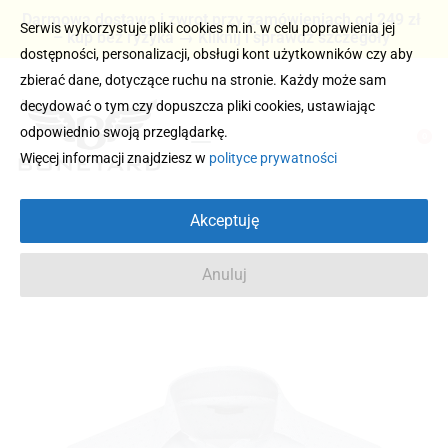
Darmowa dostawa i zwrot przy zamówieniach od 249 zł
Serwis wykorzystuje pliki cookies m.in. w celu poprawienia jej
– kup bez ryzyka → Kliknij i sprawdź szczegóły
dostępności, personalizacji, obsługi kont użytkowników czy aby
zbierać dane, dotyczące ruchu na stronie. Każdy może sam
decydować o tym czy dopuszcza pliki cookies, ustawiając
odpowiednio swoją przeglądarkę.
0
Więcej informacji znajdziesz w
polityce prywatności
Akceptuję
Anuluj