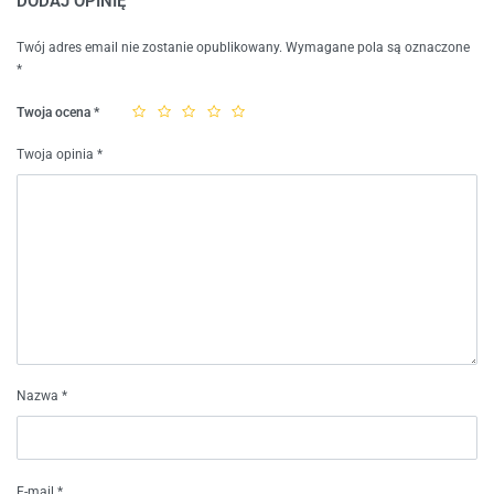
DODAJ OPINIĘ
Twój adres email nie zostanie opublikowany.
Wymagane pola są oznaczone
*
Twoja ocena
*
Twoja opinia
*
Nazwa
*
E-mail
*