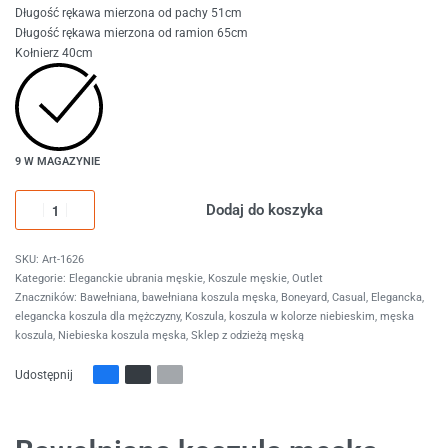
Długość rękawa mierzona od pachy 51cm
Długość rękawa mierzona od ramion 65cm
Kołnierz 40cm
9 W MAGAZYNIE
Dodaj do koszyka
Art-1626
Kategorie:
Eleganckie ubrania męskie
,
Koszule męskie
,
Outlet
Znaczników:
Bawełniana
,
bawełniana koszula męska
,
Boneyard
,
Casual
,
Elegancka
,
elegancka koszula dla mężczyzny
,
Koszula
,
koszula w kolorze niebieskim
,
męska
koszula
,
Niebieska koszula męska
,
Sklep z odzieżą męską
Udostępnij