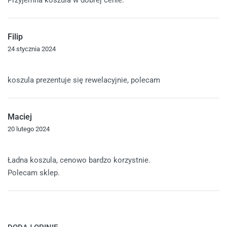
Filip
24 stycznia 2024
Oceniono
5
na 5
koszula prezentuje się rewelacyjnie, polecam
Maciej
20 lutego 2024
Oceniono
5
na 5
Ładna koszula, cenowo bardzo korzystnie.
Polecam sklep.