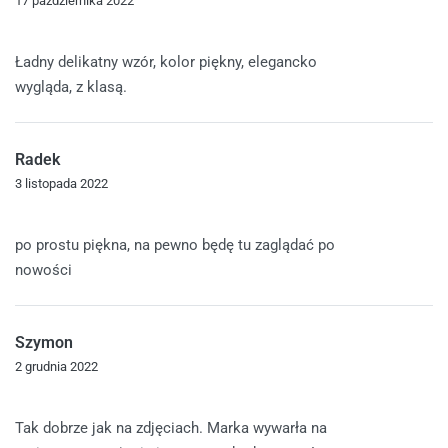
17 października 2022
Oceniono
5
na 5
Ładny delikatny wzór, kolor piękny, elegancko
wygląda, z klasą.
Radek
3 listopada 2022
Oceniono
5
na 5
po prostu piękna, na pewno będę tu zaglądać po
nowości
Szymon
2 grudnia 2022
Oceniono
5
na 5
Tak dobrze jak na zdjęciach. Marka wywarła na