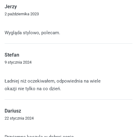
Jerzy
2 października 2023
Oceniono
4
na 5
Wygląda stylowo, polecam.
Stefan
9 stycznia 2024
Oceniono
4
na 5
Ładniej niż oczekiwałem, odpowiednia na wiele
okazji nie tylko na co dzień.
Dariusz
22 stycznia 2024
Oceniono
5
na 5
Przyjemna koszula w dobrej cenie.