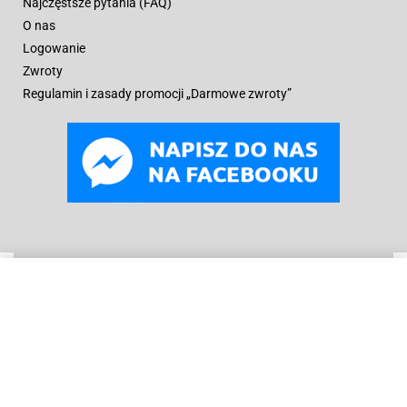
Najczęstsze pytania (FAQ)
O nas
Logowanie
Zwroty
Regulamin i zasady promocji „Darmowe zwroty”
WYBIERZ OPCJE
Od
79
zł
© B
oneyard Polska 2019 – 2025r.
Wszelkie prawa
zastrzeżone. Realizacja 3WCREATOR
Kopiowanie treści (w tym zdjęć) bez pisemnego zezwolenia
zabronione.