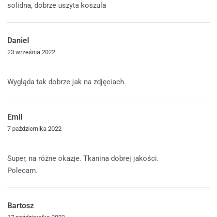
solidna, dobrze uszyta koszula
Daniel
23 września 2022
Oceniono
5
na 5
Wygląda tak dobrze jak na zdjęciach.
Emil
7 października 2022
Oceniono
5
na 5
Super, na różne okazje. Tkanina dobrej jakości.
Polecam.
Bartosz