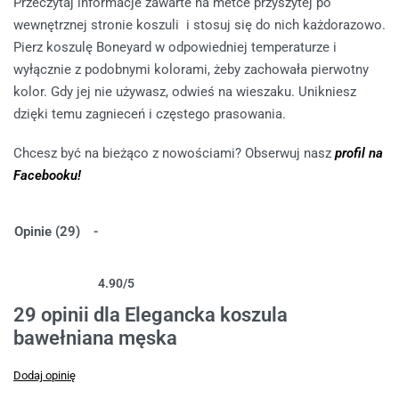
Przeczytaj informacje zawarte na metce przyszytej po
wewnętrznej stronie koszuli i stosuj się do nich każdorazowo.
Pierz koszulę Boneyard w odpowiedniej temperaturze i
wyłącznie z podobnymi kolorami, żeby zachowała pierwotny
kolor. Gdy jej nie używasz, odwieś na wieszaku. Unikniesz
dzięki temu zagnieceń i częstego prasowania.
Chcesz być na bieżąco z nowościami? Obserwuj nasz
profil na
Facebooku!
Opinie (29)
4.90
/5
Oceniony
29
4.90
na 5 na podstawie
ocen klientów
29 opinii dla
Elegancka koszula
bawełniana męska
Dodaj opinię