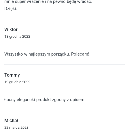
mnie super wrażenie i na pewno będę wracać.
Dzięki.
Wiktor
13 grudnia 2022
Oceniono
5
na 5
Wszystko w najlepszym porządku. Polecam!
Tommy
19 grudnia 2022
Oceniono
5
na 5
Ładny elegancki produkt zgodny z opisem.
Michał
22 marca 2023