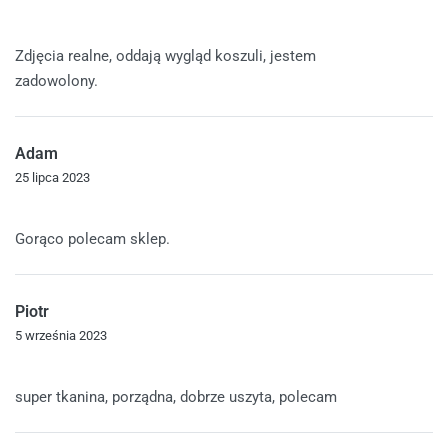
Oceniono
5
na 5
Zdjęcia realne, oddają wygląd koszuli, jestem
zadowolony.
Adam
25 lipca 2023
Oceniono
5
na 5
Gorąco polecam sklep.
Piotr
5 września 2023
Oceniono
5
na 5
super tkanina, porządna, dobrze uszyta, polecam