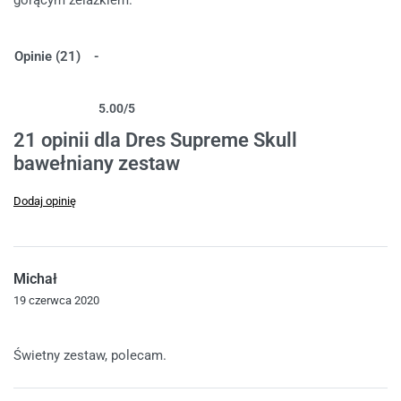
Opinie (21)
5.00
/5
Oceniony
21
5.00
na 5 na podstawie
ocen klientów
21 opinii dla
Dres Supreme Skull
bawełniany zestaw
Dodaj opinię
Michał
19 czerwca 2020
Oceniono
5
na 5
Świetny zestaw, polecam.