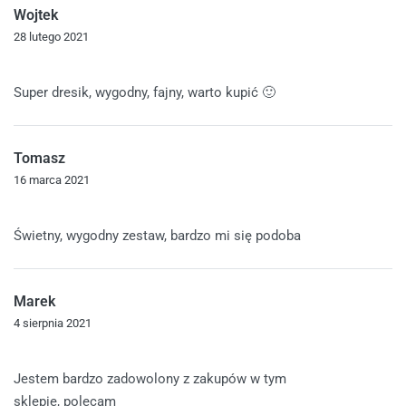
Wojtek
28 lutego 2021
Oceniono
5
na 5
Super dresik, wygodny, fajny, warto kupić 🙂
Tomasz
16 marca 2021
Oceniono
5
na 5
Świetny, wygodny zestaw, bardzo mi się podoba
Marek
4 sierpnia 2021
Oceniono
5
na 5
Jestem bardzo zadowolony z zakupów w tym
sklepie, polecam