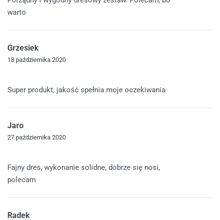
Porządny i wygodny dresowy zestaw. Polecam, bo
warto
Grzesiek
18 października 2020
Oceniono
5
na 5
Super produkt, jakość spełnia moje oczekiwania
Jaro
27 października 2020
Oceniono
5
na 5
Fajny dres, wykonanie solidne, dobrze się nosi,
polecam
Radek