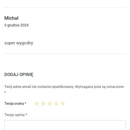
Michał
3 grudnia 2024
Oceniono
5
na 5
super wygodny
DODAJ OPINIĘ
Twój adres email nie zostanie opublikowany.
Wymagane pola są oznaczone
*
Twoja ocena
*
Twoja opinia
*