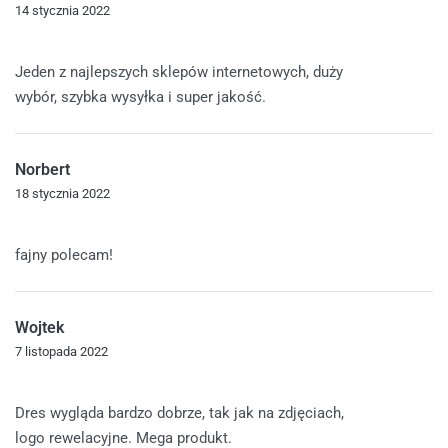
14 stycznia 2022
Oceniono
5
na 5
Jeden z najlepszych sklepów internetowych, duży
wybór, szybka wysyłka i super jakość.
Norbert
18 stycznia 2022
Oceniono
5
na 5
fajny polecam!
Wojtek
7 listopada 2022
Oceniono
5
na 5
Dres wygląda bardzo dobrze, tak jak na zdjęciach,
logo rewelacyjne. Mega produkt.