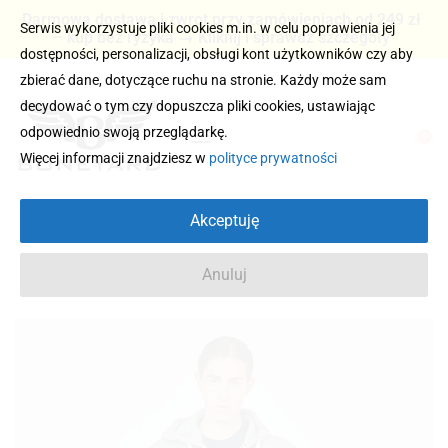
Darmowa dostawa i zwrot przy zamówieniach od 249 zł
Serwis wykorzystuje pliki cookies m.in. w celu poprawienia jej
– kup bez ryzyka → Kliknij i sprawdź szczegóły
dostępności, personalizacji, obsługi kont użytkowników czy aby
zbierać dane, dotyczące ruchu na stronie. Każdy może sam
decydować o tym czy dopuszcza pliki cookies, ustawiając
odpowiednio swoją przeglądarkę.
0
Więcej informacji znajdziesz w
polityce prywatności
Akceptuję
Anuluj