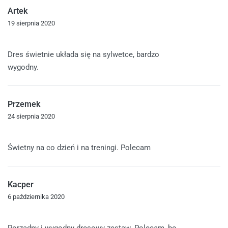
Artek
19 sierpnia 2020
Oceniono
5
na 5
Dres świetnie układa się na sylwetce, bardzo
wygodny.
Przemek
24 sierpnia 2020
Oceniono
5
na 5
Świetny na co dzień i na treningi. Polecam
Kacper
6 października 2020
Oceniono
5
na 5