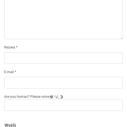
Nazwa
*
E-mail
*
Are you human? Please solve:
Wyślij