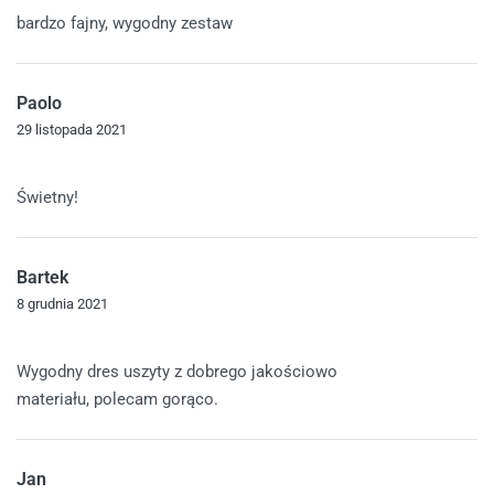
Oceniono
5
na 5
bardzo fajny, wygodny zestaw
Paolo
29 listopada 2021
Oceniono
5
na 5
Świetny!
Bartek
8 grudnia 2021
Oceniono
5
na 5
Wygodny dres uszyty z dobrego jakościowo
materiału, polecam gorąco.
Jan