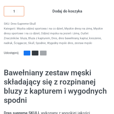
Dodaj do koszyka
Dres-Supreme-Skull
Kategorii:
Męska odzież sportowa i na co dzień
,
Męskie dresy na zimę
,
Męskie
dresy sportowe i na co dzień
,
Odzież męska na jesień i zimę
,
Outlet
Znaczników:
bluza
,
Bluza z kapturem
,
Dres
,
dres bawełniany
,
kaptur
,
kieszenie
,
nadruk
,
Ściągacze
,
Skull
,
Spodnie
,
Wygodny męski dres
,
zestaw męski
Udostępnij
Bawełniany zestaw męski
składający się z rozpinanej
bluzy z kapturem i wygodnych
spodni
Dres supreme SKULL
wykonany z wysokiej jakości