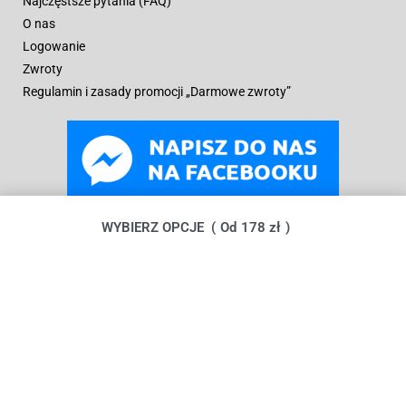
Najczęstsze pytania (FAQ)
O nas
Logowanie
Zwroty
Regulamin i zasady promocji „Darmowe zwroty”
WYBIERZ OPCJE
Od
178
zł
© B
oneyard Polska 2019 – 2025r.
Wszelkie prawa
zastrzeżone. Realizacja 3WCREATOR
Kopiowanie treści (w tym zdjęć) bez pisemnego zezwolenia
zabronione.