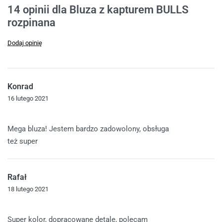
Oceniony
14
4.93
na 5 na podstawie
ocen klientów
14 opinii dla
Bluza z kapturem BULLS
rozpinana
Dodaj opinię
Konrad
16 lutego 2021
Oceniono
5
na 5
Mega bluza! Jestem bardzo zadowolony, obsługa
też super
Rafał
18 lutego 2021
Oceniono
5
na 5
Super kolor, dopracowane detale, polecam