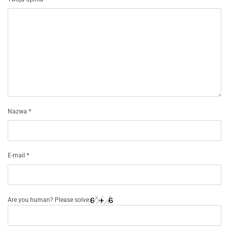
Nazwa
*
E-mail
*
Are you human? Please solve: