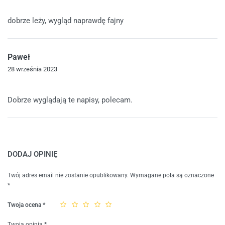
Oceniono
4
na 5
dobrze leży, wygląd naprawdę fajny
Paweł
28 września 2023
Oceniono
5
na 5
Dobrze wyglądają te napisy, polecam.
DODAJ OPINIĘ
Twój adres email nie zostanie opublikowany.
Wymagane pola są oznaczone
*
Twoja ocena
*
Twoja opinia
*