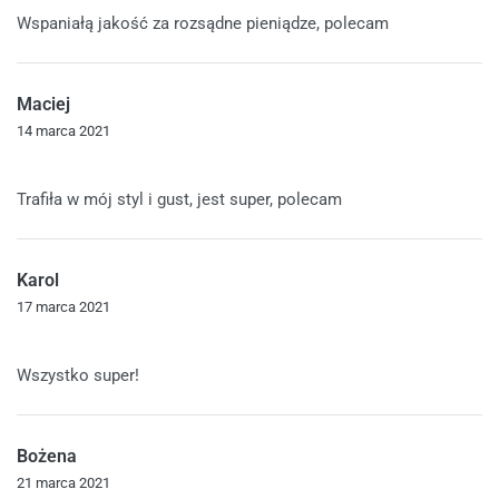
Oceniono
5
na 5
Wspaniałą jakość za rozsądne pieniądze, polecam
Maciej
14 marca 2021
Oceniono
5
na 5
Trafiła w mój styl i gust, jest super, polecam
Karol
17 marca 2021
Oceniono
5
na 5
Wszystko super!
Bożena
21 marca 2021