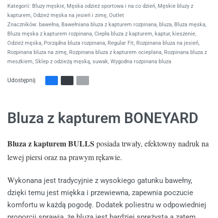
Kategorii:
Bluzy męskie
,
Męska odzież sportowa i na co dzień
,
Męskie bluzy z
kapturem
,
Odzież męska na jesień i zimę
,
Outlet
Znaczników:
bawełna
,
Bawełniana bluza z kapturem rozpinana
,
bluza
,
Bluza męska
,
Bluza męska z kapturem rozpinana
,
Ciepła bluza z kapturem
,
kaptur
,
kieszenie
,
Odzież męska
,
Porządna bluza rozpinana
,
Regular Fit
,
Rozpinana bluza na jesień
,
Rozpinana bluza na zimę
,
Rozpinana bluza z kapturem ocieplana
,
Rozpinana bluza z
meszkiem
,
Sklep z odzieżą męską
,
suwak
,
Wygodna rozpinana bluza
Udostępnij
Bluza z kapturem BONEYARD
Bluza z kapturem BULLS
posiada trwały, efektowny nadruk na
lewej piersi oraz na prawym rękawie.
W
ykonana jest tradycyjnie z wysokiego gatunku bawełny,
dzięki temu jest miękka i przewiewna, zapewnia poczucie
komfortu w każdą pogodę. Dodatek poliestru w odpowiedniej
proporcji sprawia, że bluza jest bardziej sprężysta a zatem