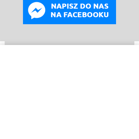
WYBIERZ OPCJE
Od
99
zł
© B
oneyard Polska 2019 – 2025r.
Wszelkie prawa
zastrzeżone. Realizacja 3WCREATOR
Kopiowanie treści (w tym zdjęć) bez pisemnego zezwolenia
zabronione.
Nasze wpisy