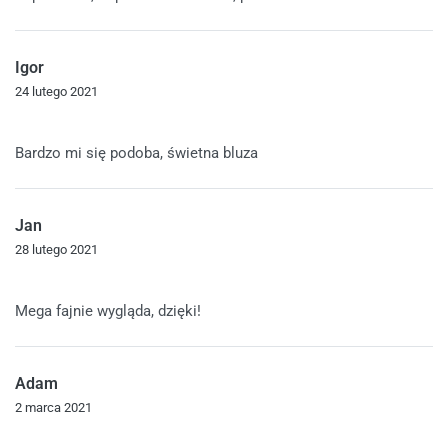
Igor
24 lutego 2021
Oceniono
5
na 5
Bardzo mi się podoba, świetna bluza
Jan
28 lutego 2021
Oceniono
5
na 5
Mega fajnie wygląda, dzięki!
Adam
2 marca 2021