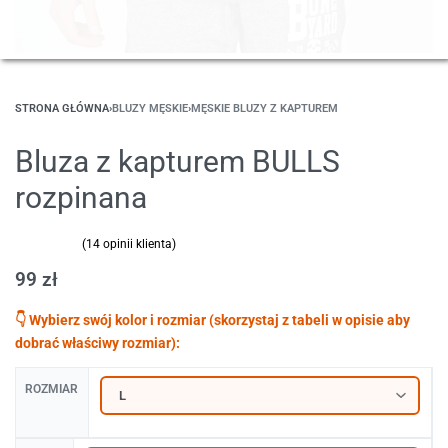
STRONA GŁÓWNA
›
BLUZY MĘSKIE
›
MĘSKIE BLUZY Z KAPTUREM
Bluza z kapturem BULLS
rozpinana
(
14
opinii klienta)
Oceniony
14
4.93
na 5 na podstawie
ocen klientów
99
zł
ROZMIAR