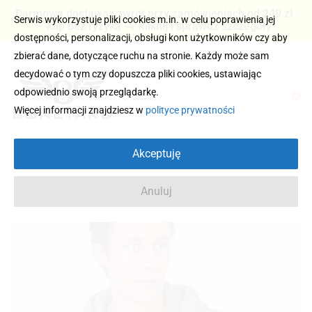
Darmowa dostawa i zwrot przy zamówieniach od 249 zł
Serwis wykorzystuje pliki cookies m.in. w celu poprawienia jej
– kup bez ryzyka → Kliknij i sprawdź szczegóły
dostępności, personalizacji, obsługi kont użytkowników czy aby
zbierać dane, dotyczące ruchu na stronie. Każdy może sam
decydować o tym czy dopuszcza pliki cookies, ustawiając
odpowiednio swoją przeglądarkę.
0
Więcej informacji znajdziesz w
polityce prywatności
Akceptuję
Anuluj