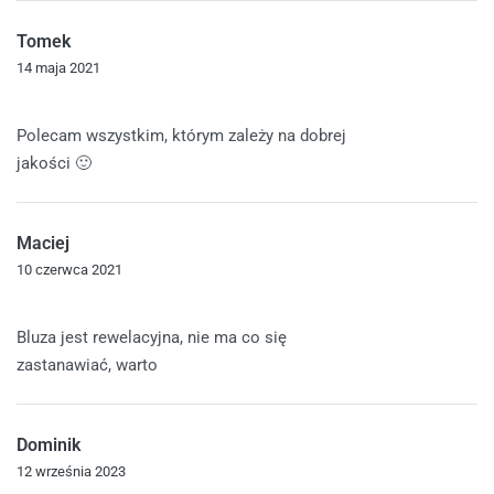
Tomek
14 maja 2021
Oceniono
5
na 5
Polecam wszystkim, którym zależy na dobrej
jakości 🙂
Maciej
10 czerwca 2021
Oceniono
5
na 5
Bluza jest rewelacyjna, nie ma co się
zastanawiać, warto
Dominik
12 września 2023