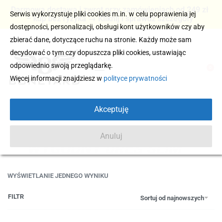
Darmowa dostawa i zwrot przy zamówieniach od 249 zł
Serwis wykorzystuje pliki cookies m.in. w celu poprawienia jej
– kup bez ryzyka → Kliknij i sprawdź szczegóły
dostępności, personalizacji, obsługi kont użytkowników czy aby
zbierać dane, dotyczące ruchu na stronie. Każdy może sam
decydować o tym czy dopuszcza pliki cookies, ustawiając
odpowiednio swoją przeglądarkę.
0
Więcej informacji znajdziesz w
polityce prywatności
Akceptuję
Anuluj
WYGODNY DRES SLIM
WYŚWIETLANIE JEDNEGO WYNIKU
FILTR
Sortuj od najnowszych