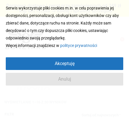
Darmowa dostawa i zwrot przy zamówieniach od 249 zł
Serwis wykorzystuje pliki cookies m.in. w celu poprawienia jej
– kup bez ryzyka → Kliknij i sprawdź szczegóły
dostępności, personalizacji, obsługi kont użytkowników czy aby
zbierać dane, dotyczące ruchu na stronie. Każdy może sam
decydować o tym czy dopuszcza pliki cookies, ustawiając
odpowiednio swoją przeglądarkę.
0
Więcej informacji znajdziesz w
polityce prywatności
Akceptuję
Anuluj
WIOSNA
WYŚWIETLANIE 1–16 Z 30 WYNIKÓW
FILTR
Sortuj od najnowszych