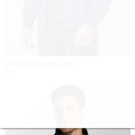
Kurtka wiosenna Warsaw męska ze stójką
199
zł