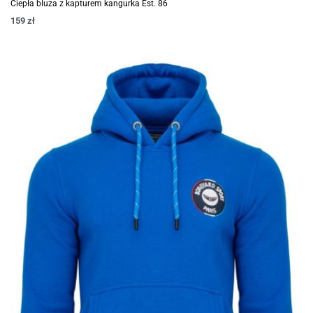
Ciepła bluza z kapturem kangurka Est. 86
159
zł