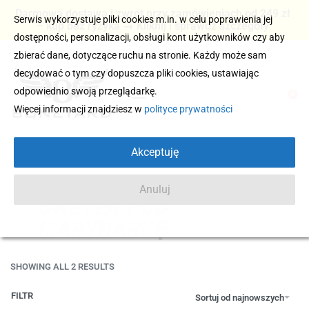
Darmowa dostawa i zwrot przy zamówieniach od 249 zł
Serwis wykorzystuje pliki cookies m.in. w celu poprawienia jej
– kup bez ryzyka → Kliknij i sprawdź szczegóły
dostępności, personalizacji, obsługi kont użytkowników czy aby
zbierać dane, dotyczące ruchu na stronie. Każdy może sam
decydować o tym czy dopuszcza pliki cookies, ustawiając
odpowiednio swoją przeglądarkę.
0
Więcej informacji znajdziesz w
polityce prywatności
Akceptuję
Anuluj
SWETER POD
MARYNARKĘ
SHOWING ALL 2 RESULTS
FILTR
Sortuj od najnowszych