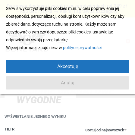
Darmowa dostawa i zwrot przy zamówieniach od 249 zł
Serwis wykorzystuje pliki cookies m.in. w celu poprawienia jej
– kup bez ryzyka → Kliknij i sprawdź szczegóły
dostępności, personalizacji, obsługi kont użytkowników czy aby
zbierać dane, dotyczące ruchu na stronie. Każdy może sam
decydować o tym czy dopuszcza pliki cookies, ustawiając
odpowiednio swoją przeglądarkę.
0
Więcej informacji znajdziesz w
polityce prywatności
Akceptuję
Anuluj
SPODNIE GRANATOWE
WYGODNE
WYŚWIETLANIE JEDNEGO WYNIKU
FILTR
Sortuj od najnowszych