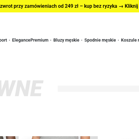
wrot przy zamówieniach od 249 zł – kup bez ryzyka → Kliknij
port
Elegance
Premium
Bluzy męskie
Spodnie męskie
Koszule 
EWNE