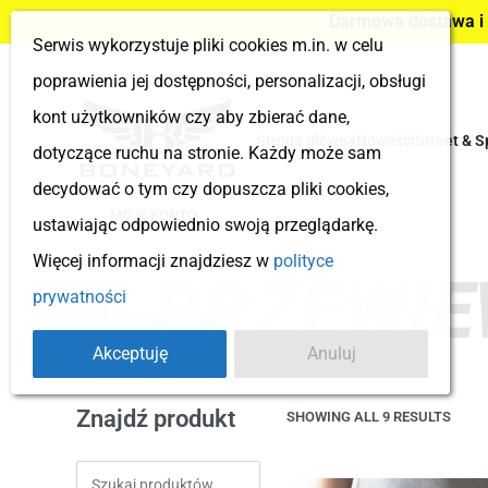
Darmowa dostawa i z
Serwis wykorzystuje pliki cookies m.in. w celu
poprawienia jej dostępności, personalizacji, obsługi
kont użytkowników czy aby zbierać dane,
Strona główna
Nowości
Street & S
dotyczące ruchu na stronie. Każdy może sam
decydować o tym czy dopuszcza pliki cookies,
MOJE KONTO
ustawiając odpowiednio swoją przeglądarkę.
Więcej informacji znajdziesz w
polityce
PRZEWI
prywatności
Akceptuję
Anuluj
Znajdź produkt
SHOWING ALL 9 RESULTS