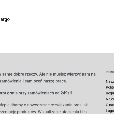
Cargo
POMO
 same dobre rzeczy. Ale nie musisz wierzyć nam na
 zamówienie i sam oceń naszą pracę.
Nasz
Poli
rot gratis przy zamówieniach od 249zł!
Regu
Najc
lepie dbamy o nowoczesne rozwiązania oraz jak
O na
Logo
ezentację produktów. Wizualizacje otoczenia i tła