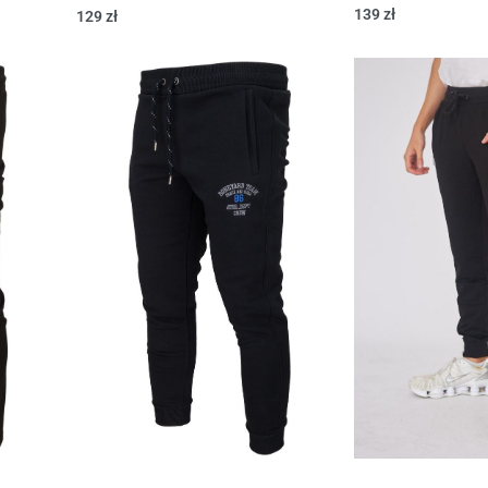
139
zł
129
zł