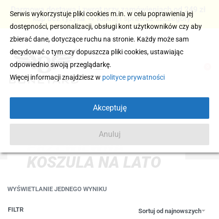
Darmowa dostawa i zwrot przy zamówieniach od 249 zł
Serwis wykorzystuje pliki cookies m.in. w celu poprawienia jej
– kup bez ryzyka → Kliknij i sprawdź szczegóły
dostępności, personalizacji, obsługi kont użytkowników czy aby
zbierać dane, dotyczące ruchu na stronie. Każdy może sam
decydować o tym czy dopuszcza pliki cookies, ustawiając
odpowiednio swoją przeglądarkę.
0
Więcej informacji znajdziesz w
polityce prywatności
Akceptuję
Anuluj
PRZEWIEWNA
KOSZULA NA LATO
WYŚWIETLANIE JEDNEGO WYNIKU
FILTR
Sortuj od najnowszych