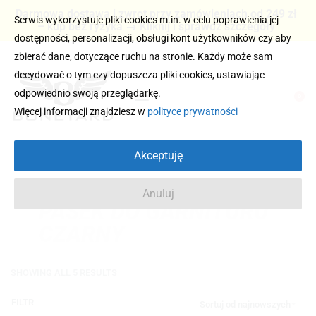
Darmowa dostawa i zwrot przy zamówieniach od 249 zł
Serwis wykorzystuje pliki cookies m.in. w celu poprawienia jej
– kup bez ryzyka → Kliknij i sprawdź szczegóły
dostępności, personalizacji, obsługi kont użytkowników czy aby
zbierać dane, dotyczące ruchu na stronie. Każdy może sam
decydować o tym czy dopuszcza pliki cookies, ustawiając
odpowiednio swoją przeglądarkę.
0
Więcej informacji znajdziesz w
polityce prywatności
Akceptuję
Anuluj
PASEK DO GARNITURU
CZARNY
SHOWING ALL 5 RESULTS
FILTR
Sortuj od najnowszych