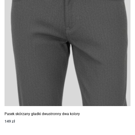
Pasek skórzany gładki dwustronny dwa kolory
149
zł