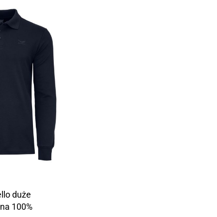
llo duże
łna 100%