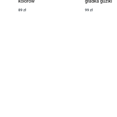
kolorów
gładka guziki
89
zł
99
zł