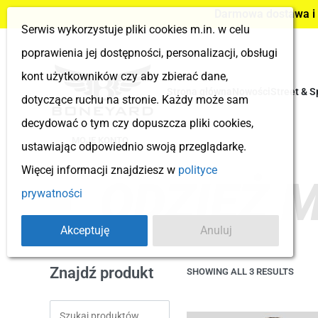
Darmowa dostawa i z
Serwis wykorzystuje pliki cookies m.in. w celu
poprawienia jej dostępności, personalizacji, obsługi
kont użytkowników czy aby zbierać dane,
Strona główna
Nowości
Street & S
dotyczące ruchu na stronie. Każdy może sam
decydować o tym czy dopuszcza pliki cookies,
MOJE KONTO
ustawiając odpowiednio swoją przeglądarkę.
Więcej informacji znajdziesz w
polityce
ODZIEŻ 
prywatności
Akceptuję
Anuluj
Znajdź produkt
SHOWING ALL 3 RESULTS