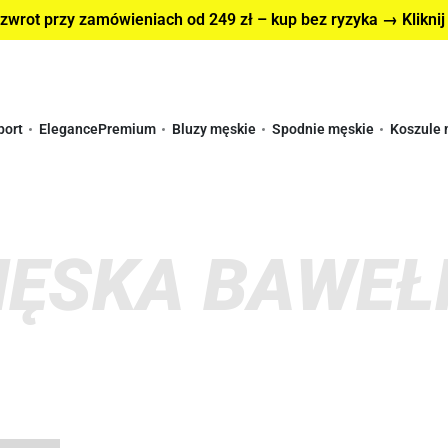
wrot przy zamówieniach od 249 zł – kup bez ryzyka → Kliknij
port
Elegance
Premium
Bluzy męskie
Spodnie męskie
Koszule 
MĘSKA BAWEŁ