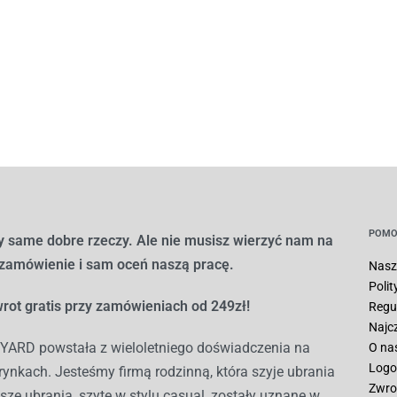
POMO
 same dobre rzeczy. Ale nie musisz wierzyć nam na
 zamówienie i sam oceń naszą pracę.
Nasz
Poli
rot gratis przy zamówieniach od 249zł!
Regu
Najc
ARD powstała z wieloletniego doświadczenia na
O na
Logo
ynkach. Jesteśmy firmą rodzinną, która szyje ubrania
Zwro
sze ubrania, szyte w stylu casual, zostały uznane w