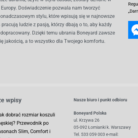
Regu
ch Europy. Doświadczenie pozwala nam tworzyć
„Dar
ponadczasowym stylu, które wpisują się w najnowsze
 pracują ludzie z pasją, którzy dbają o to, aby każdy
ł dopracowany. Dzięki temu ubrania Boneyard zawsze
ię jakością, a to wszystko dla Twojego komfortu.
e wpisy
Nasze biuro i punkt odbioru
Boneyard Polska
ak dobrać rozmiar koszuli
ul. Krzywa 26
ęskiej? Przewodnik po
05-092 Łomianki k. Warszawy
asonach Slim, Comfort i
Tel. 533 059 003
e-mail: