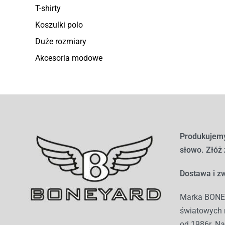
T-shirty
Koszulki polo
Duże rozmiary
Akcesoria modowe
Produkujemy
słowo. Złóż
Dostawa i zw
Marka BONEY
światowych r
od 1986r. Na