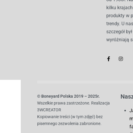
kilku kraja
produkty w 
trendy. U nas
szczegół by
wyróżniają s
Nasz
© B
oneyard Polska 2019 – 2025r.
Wszelkie prawa zastrzeżone. Realizacja
3WCREATOR
J
Kopiowanie treści (w tym zdjęć) bez
m
pisemnego zezwolenia zabronione.
f