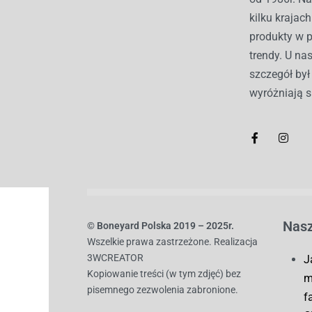
kilku kraja
produkty w 
trendy. U nas
szczegół by
wyróżniają s
Nasz
© B
oneyard Polska 2019 – 2025r.
Wszelkie prawa zastrzeżone. Realizacja
3WCREATOR
J
Kopiowanie treści (w tym zdjęć) bez
m
pisemnego zezwolenia zabronione.
f