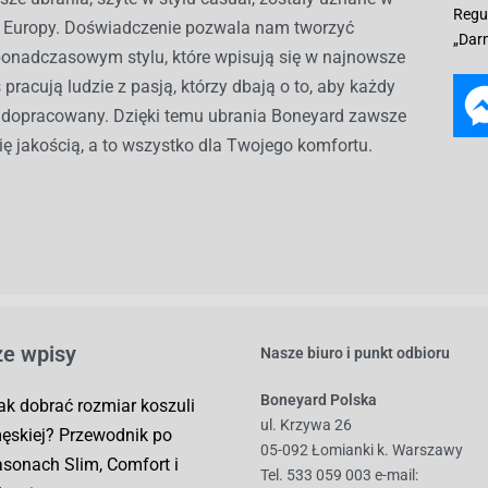
Regu
ch Europy. Doświadczenie pozwala nam tworzyć
„Dar
ponadczasowym stylu, które wpisują się w najnowsze
 pracują ludzie z pasją, którzy dbają o to, aby każdy
ł dopracowany. Dzięki temu ubrania Boneyard zawsze
ię jakością, a to wszystko dla Twojego komfortu.
e wpisy
Nasze biuro i punkt odbioru
Boneyard Polska
ak dobrać rozmiar koszuli
ul. Krzywa 26
ęskiej? Przewodnik po
05-092 Łomianki k. Warszawy
asonach Slim, Comfort i
Tel. 533 059 003
e-mail: