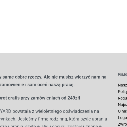
POMO
 same dobre rzeczy. Ale nie musisz wierzyć nam na
 zamówienie i sam oceń naszą pracę.
Nasz
Poli
rot gratis przy zamówieniach od 249zł!
Regu
Najc
ARD powstała z wieloletniego doświadczenia na
O na
Logo
ynkach. Jesteśmy firmą rodzinną, która szyje ubrania
Zwro
sze ubrania, szyte w stylu casual, zostały uznane w