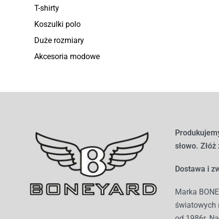
T-shirty
Koszulki polo
Duże rozmiary
Akcesoria modowe
Produkujemy
słowo. Złóż
Dostawa i zw
Marka BONEY
światowych r
od 1986r. Na