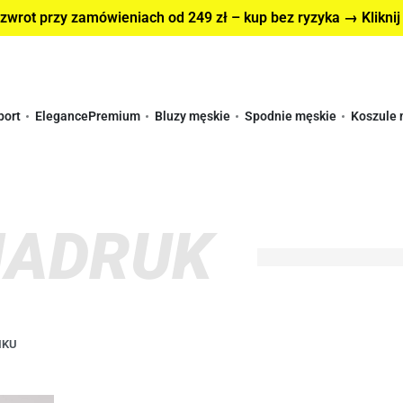
wrot przy zamówieniach od 249 zł – kup bez ryzyka → Kliknij
port
Elegance
Premium
Bluzy męskie
Spodnie męskie
Koszule 
NADRUK
IKU