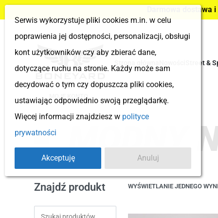
Darmowa dostawa i z
Serwis wykorzystuje pliki cookies m.in. w celu
poprawienia jej dostępności, personalizacji, obsługi
kont użytkowników czy aby zbierać dane,
Strona główna
Nowości
Street & S
dotyczące ruchu na stronie. Każdy może sam
decydować o tym czy dopuszcza pliki cookies,
MOJE KONTO
ustawiając odpowiednio swoją przeglądarkę.
Więcej informacji znajdziesz w
polityce
MODNY 
prywatności
Akceptuję
Anuluj
Znajdź produkt
WYŚWIETLANIE JEDNEGO WYN