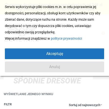
Darmowa dostawa i zwrot przy zamówieniach od 249 zł
Serwis wykorzystuje pliki cookies m.in. w celu poprawienia jej
– kup bez ryzyka → Kliknij i sprawdź szczegóły
dostępności, personalizacji, obsługi kont użytkowników czy aby
zbierać dane, dotyczące ruchu na stronie. Każdy może sam
decydować o tym czy dopuszcza pliki cookies, ustawiając
odpowiednio swoją przeglądarkę.
0
Więcej informacji znajdziesz w
polityce prywatności
Akceptuję
Anuluj
MĘSKIE WYGODNE
SPODNIE DRESOWE
WYŚWIETLANIE JEDNEGO WYNIKU
FILTR
Sortuj od najnowszych