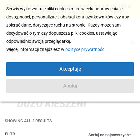
Darmowa dostawa i zwrot przy zamówieniach od 249 zł
Serwis wykorzystuje pliki cookies m.in. w celu poprawienia jej
– kup bez ryzyka → Kliknij i sprawdź szczegóły
dostępności, personalizacji, obsługi kont użytkowników czy aby
zbierać dane, dotyczące ruchu na stronie. Każdy może sam
decydować o tym czy dopuszcza pliki cookies, ustawiając
odpowiednio swoją przeglądarkę.
0
Więcej informacji znajdziesz w
polityce prywatności
Akceptuję
Anuluj
MĘSKIE BOJÓWKI
DUŻO KIESZENI
SHOWING ALL 2 RESULTS
FILTR
Sortuj od najnowszych