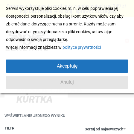
Darmowa dostawa i zwrot przy zamówieniach od 249 zł
Serwis wykorzystuje pliki cookies m.in. w celu poprawienia jej
– kup bez ryzyka → Kliknij i sprawdź szczegóły
dostępności, personalizacji, obsługi kont użytkowników czy aby
zbierać dane, dotyczące ruchu na stronie. Każdy może sam
decydować o tym czy dopuszcza pliki cookies, ustawiając
odpowiednio swoją przeglądarkę.
0
Więcej informacji znajdziesz w
polityce prywatności
Akceptuję
Anuluj
MĘSKA CIENKA
KURTKA
WYŚWIETLANIE JEDNEGO WYNIKU
FILTR
Sortuj od najnowszych