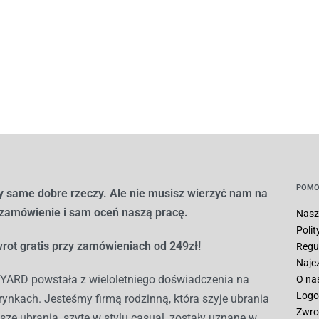
POMO
 same dobre rzeczy. Ale nie musisz wierzyć nam na
 zamówienie i sam oceń naszą pracę.
Nasz
Poli
rot gratis przy zamówieniach od 249zł!
Regu
Najc
ARD powstała z wieloletniego doświadczenia na
O na
Logo
ynkach. Jesteśmy firmą rodzinną, która szyje ubrania
Zwro
sze ubrania, szyte w stylu casual, zostały uznane w