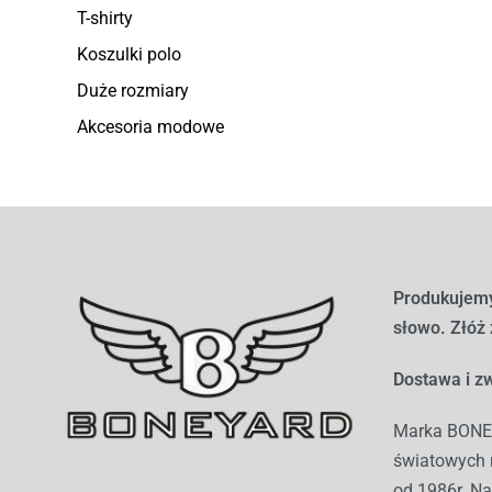
T-shirty
Koszulki polo
Duże rozmiary
Akcesoria modowe
Produkujemy
słowo. Złóż
Dostawa i zw
Marka BONEY
światowych r
od 1986r. Na