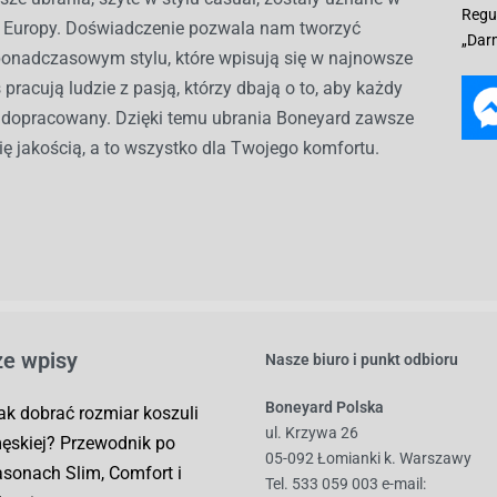
Regu
ch Europy. Doświadczenie pozwala nam tworzyć
„Dar
ponadczasowym stylu, które wpisują się w najnowsze
 pracują ludzie z pasją, którzy dbają o to, aby każdy
ł dopracowany. Dzięki temu ubrania Boneyard zawsze
ię jakością, a to wszystko dla Twojego komfortu.
e wpisy
Nasze biuro i punkt odbioru
Boneyard Polska
ak dobrać rozmiar koszuli
ul. Krzywa 26
ęskiej? Przewodnik po
05-092 Łomianki k. Warszawy
asonach Slim, Comfort i
Tel. 533 059 003
e-mail: