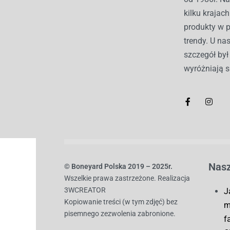
kilku kraja
produkty w 
trendy. U nas
szczegół by
wyróżniają s
Nasz
© B
oneyard Polska 2019 – 2025r.
Wszelkie prawa zastrzeżone. Realizacja
3WCREATOR
J
Kopiowanie treści (w tym zdjęć) bez
m
pisemnego zezwolenia zabronione.
f