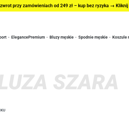
wrot przy zamówieniach od 249 zł – kup bez ryzyka → Kliknij
port
Elegance
Premium
Bluzy męskie
Spodnie męskie
Koszule 
LUZA SZARA
IKU