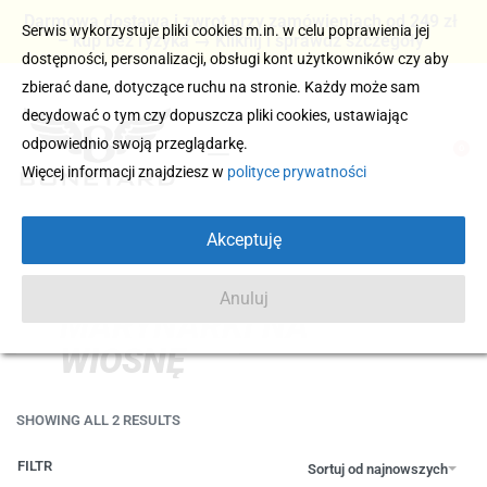
Darmowa dostawa i zwrot przy zamówieniach od 249 zł
Serwis wykorzystuje pliki cookies m.in. w celu poprawienia jej
– kup bez ryzyka → Kliknij i sprawdź szczegóły
dostępności, personalizacji, obsługi kont użytkowników czy aby
zbierać dane, dotyczące ruchu na stronie. Każdy może sam
decydować o tym czy dopuszcza pliki cookies, ustawiając
odpowiednio swoją przeglądarkę.
0
Więcej informacji znajdziesz w
polityce prywatności
Akceptuję
Anuluj
MARYNARKI NA
WIOSNĘ
SHOWING ALL 2 RESULTS
FILTR
Sortuj od najnowszych