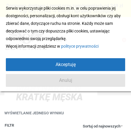
Darmowa dostawa i zwrot przy zamówieniach od 249 zł
Serwis wykorzystuje pliki cookies m.in. w celu poprawienia jej
– kup bez ryzyka → Kliknij i sprawdź szczegóły
dostępności, personalizacji, obsługi kont użytkowników czy aby
zbierać dane, dotyczące ruchu na stronie. Każdy może sam
decydować o tym czy dopuszcza pliki cookies, ustawiając
odpowiednio swoją przeglądarkę.
0
Więcej informacji znajdziesz w
polityce prywatności
Akceptuję
Anuluj
MARYNARKA W
KRATKĘ MĘSKA
WYŚWIETLANIE JEDNEGO WYNIKU
FILTR
Sortuj od najnowszych