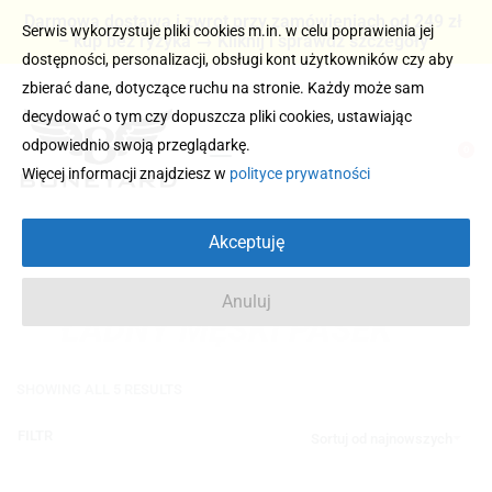
Darmowa dostawa i zwrot przy zamówieniach od 249 zł
Serwis wykorzystuje pliki cookies m.in. w celu poprawienia jej
– kup bez ryzyka → Kliknij i sprawdź szczegóły
dostępności, personalizacji, obsługi kont użytkowników czy aby
zbierać dane, dotyczące ruchu na stronie. Każdy może sam
decydować o tym czy dopuszcza pliki cookies, ustawiając
odpowiednio swoją przeglądarkę.
0
Więcej informacji znajdziesz w
polityce prywatności
Akceptuję
Anuluj
ŁADNY MĘSKI PASEK
SHOWING ALL 5 RESULTS
FILTR
Sortuj od najnowszych