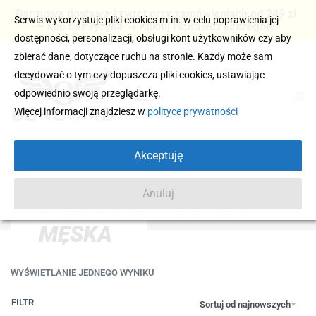
Darmowa dostawa i zwrot przy zamówieniach od 249 zł
Serwis wykorzystuje pliki cookies m.in. w celu poprawienia jej
– kup bez ryzyka → Kliknij i sprawdź szczegóły
dostępności, personalizacji, obsługi kont użytkowników czy aby
zbierać dane, dotyczące ruchu na stronie. Każdy może sam
decydować o tym czy dopuszcza pliki cookies, ustawiając
odpowiednio swoją przeglądarkę.
0
Więcej informacji znajdziesz w
polityce prywatności
Akceptuję
Anuluj
KURTKA WOJSKOWA
MĘSKA
WYŚWIETLANIE JEDNEGO WYNIKU
FILTR
Sortuj od najnowszych