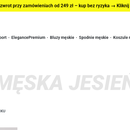
wrot przy zamówieniach od 249 zł – kup bez ryzyka → Kliknij
port
Elegance
Premium
Bluzy męskie
Spodnie męskie
Koszule 
MĘSKA JESIEŃ
IKU