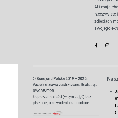
AI i mają c
rzeczywiste 
zdjęciach mo
Twojego ekr
Nasz
© B
oneyard Polska 2019 – 2025r.
Wszelkie prawa zastrzeżone. Realizacja
3WCREATOR
J
Kopiowanie treści (w tym zdjęć) bez
m
pisemnego zezwolenia zabronione.
f
C