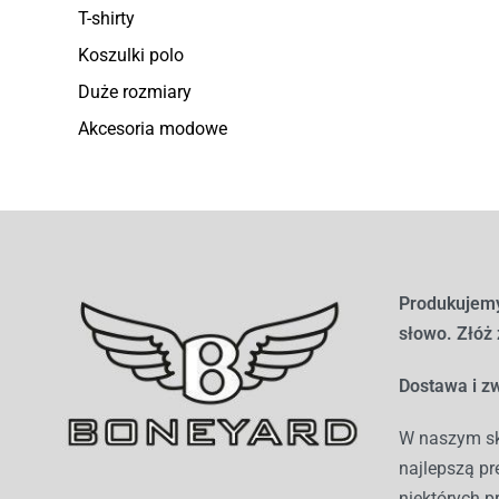
T-shirty
Koszulki polo
Duże rozmiary
Akcesoria modowe
Produkujemy
słowo. Złóż
Dostawa i zw
W naszym sk
najlepszą pr
niektórych p