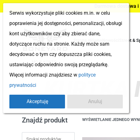
Darmowa dostawa i z
Serwis wykorzystuje pliki cookies m.in. w celu
poprawienia jej dostępności, personalizacji, obsługi
kont użytkowników czy aby zbierać dane,
Strona główna
Nowości
Street & S
dotyczące ruchu na stronie. Każdy może sam
decydować o tym czy dopuszcza pliki cookies,
MOJE KONTO
ustawiając odpowiednio swoją przeglądarkę.
Więcej informacji znajdziesz w
polityce
KURTKA 
prywatności
Akceptuję
Anuluj
Znajdź produkt
WYŚWIETLANIE JEDNEGO WYN