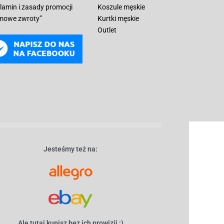
lamin i zasady promocji
Koszule męskie
mowe zwroty”
Kurtki męskie
Outlet
Jesteśmy też na:
Ale tutaj kupisz bez ich prowizji ;)