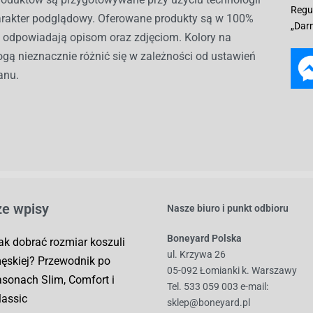
Regu
harakter podglądowy. Oferowane produkty są w 100%
„Dar
i odpowiadają opisom oraz zdjęciom. Kolory na
gą nieznacznie różnić się w zależności od ustawień
anu.
e wpisy
Nasze biuro i punkt odbioru
Boneyard Polska
ak dobrać rozmiar koszuli
ul. Krzywa 26
ęskiej? Przewodnik po
05-092 Łomianki k. Warszawy
asonach Slim, Comfort i
Tel. 533 059 003
e-mail:
lassic
sklep@boneyard.pl