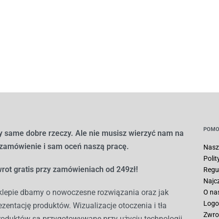
POMO
 same dobre rzeczy. Ale nie musisz wierzyć nam na
 zamówienie i sam oceń naszą pracę.
Nasz
Poli
rot gratis przy zamówieniach od 249zł!
Regu
Najc
lepie dbamy o nowoczesne rozwiązania oraz jak
O na
Logo
ezentację produktów. Wizualizacje otoczenia i tła
Zwro
roduktów są przygotowywane przy użyciu technologii