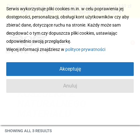
Darmowa dostawa i zwrot przy zamówieniach od 249 zł
Serwis wykorzystuje pliki cookies m.in. w celu poprawienia jej
– kup bez ryzyka → Kliknij i sprawdź szczegóły
dostępności, personalizacji, obsługi kont użytkowników czy aby
zbierać dane, dotyczące ruchu na stronie. Każdy może sam
decydować o tym czy dopuszcza pliki cookies, ustawiając
odpowiednio swoją przeglądarkę.
0
Więcej informacji znajdziesz w
polityce prywatności
Akceptuję
Anuluj
KOSZULKA Z
NATURALNEGO
MATERIAŁU
SHOWING ALL 3 RESULTS