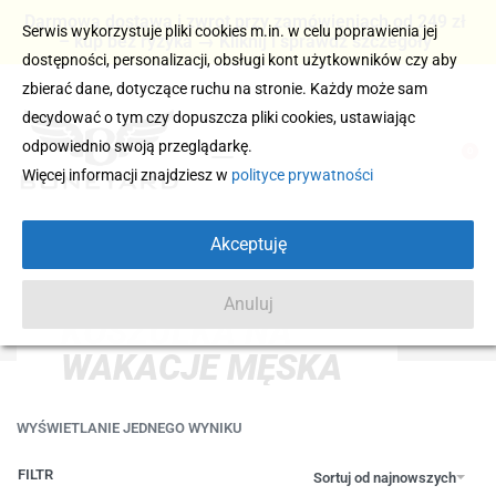
Darmowa dostawa i zwrot przy zamówieniach od 249 zł
Serwis wykorzystuje pliki cookies m.in. w celu poprawienia jej
– kup bez ryzyka → Kliknij i sprawdź szczegóły
dostępności, personalizacji, obsługi kont użytkowników czy aby
zbierać dane, dotyczące ruchu na stronie. Każdy może sam
decydować o tym czy dopuszcza pliki cookies, ustawiając
odpowiednio swoją przeglądarkę.
0
Więcej informacji znajdziesz w
polityce prywatności
Akceptuję
Anuluj
KOSZULKA NA
WAKACJE MĘSKA
WYŚWIETLANIE JEDNEGO WYNIKU
FILTR
Sortuj od najnowszych