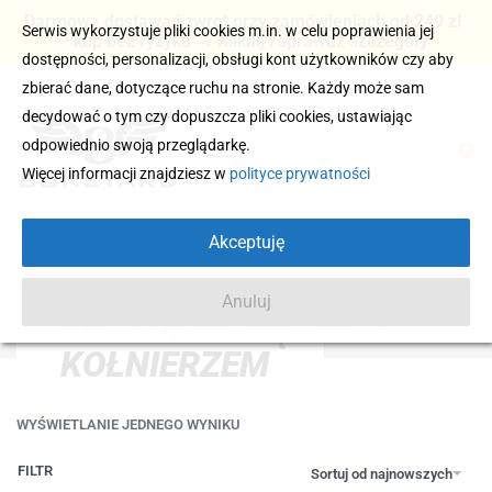
Darmowa dostawa i zwrot przy zamówieniach od 249 zł
Serwis wykorzystuje pliki cookies m.in. w celu poprawienia jej
– kup bez ryzyka → Kliknij i sprawdź szczegóły
dostępności, personalizacji, obsługi kont użytkowników czy aby
zbierać dane, dotyczące ruchu na stronie. Każdy może sam
decydować o tym czy dopuszcza pliki cookies, ustawiając
odpowiednio swoją przeglądarkę.
0
Więcej informacji znajdziesz w
polityce prywatności
Akceptuję
Anuluj
KOSZULKA MĘSKA Z
KOŁNIERZEM
WYŚWIETLANIE JEDNEGO WYNIKU
FILTR
Sortuj od najnowszych