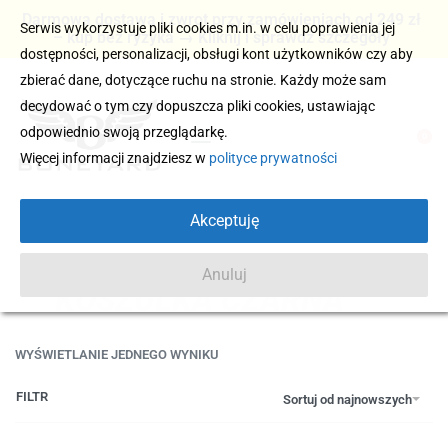
Darmowa dostawa i zwrot przy zamówieniach od 249 zł
Serwis wykorzystuje pliki cookies m.in. w celu poprawienia jej
– kup bez ryzyka → Kliknij i sprawdź szczegóły
dostępności, personalizacji, obsługi kont użytkowników czy aby
zbierać dane, dotyczące ruchu na stronie. Każdy może sam
decydować o tym czy dopuszcza pliki cookies, ustawiając
odpowiednio swoją przeglądarkę.
0
Więcej informacji znajdziesz w
polityce prywatności
Akceptuję
Anuluj
KOSZULKA CZARNA
WYŚWIETLANIE JEDNEGO WYNIKU
FILTR
Sortuj od najnowszych